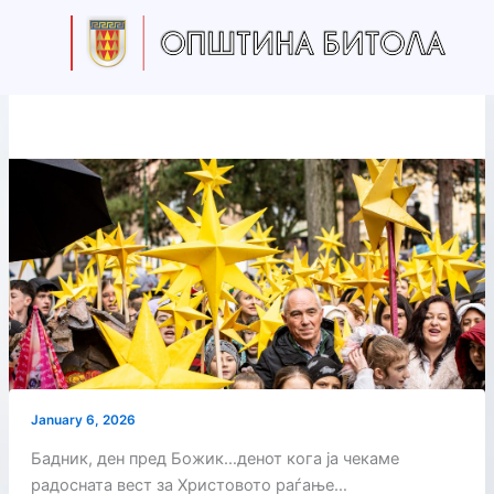
Skip
to
content
January 6, 2026
Бадник, ден пред Божик…денот кога ја чекаме
радосната вест за Христовото раѓање…