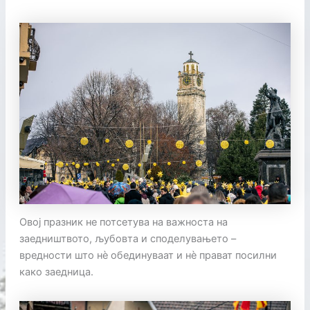
Овој празник не потсетува на важноста на
заедништвото, љубовта и споделувањето –
вредности што нè обединуваат и нè прават посилни
како заедница.