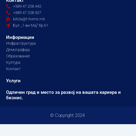
Контакт
b
a
u
+389 47 208 442
o
g
b
+389 47 208 307
o
r
e
bitola@t-home.mk
k
a
Бул. „1-ви Мај“ бр.61
m
Информации
Инфраструктура
Демографија
Образование
Култура
Контакт
Услуги
Одличен град и место за развој на вашата кариера и
бизнис.
© Copyright 2024