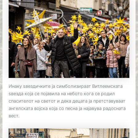
Инаку ѕвездичките ја симболизираат Витлеемската
ѕвезда која се појавила на небото кога се родил
спасителот на светот и дека децата ја претставуваат
ангелската војска која со песна ја најавува радосната
вест.