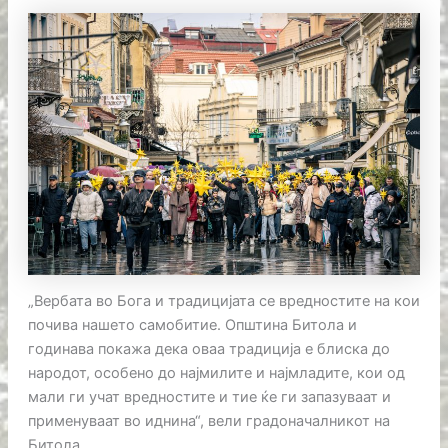
„Вербата во Бога и традицијата се вредностите на кои
почива нашето самобитие. Општина Битола и
годинава покажа дека оваа традиција е блиска до
народот, особено до најмилите и најмладите, кои од
мали ги учат вредностите и тие ќе ги запазуваат и
применуваат во иднина“, вели градоначалникот на
Битола.