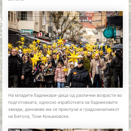
На младите бадникари-деца од различни возрасти во
подготовката, односно изработката на бадниковите
ѕвезди, деновиве им се приклучи и градоначалникот
на Битола, Тони Коњановски.