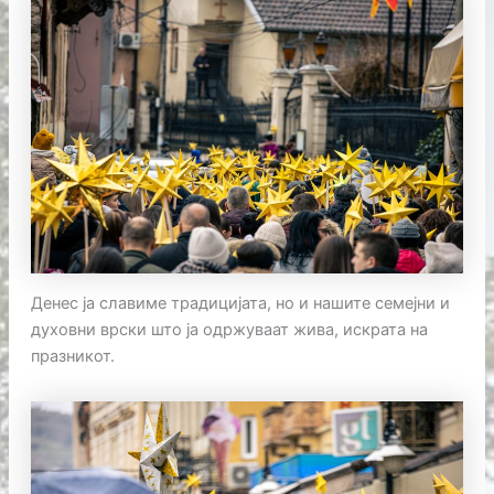
Денес ја славиме традицијата, но и нашите семејни и
духовни врски што ја одржуваат жива, искрата на
празникот.