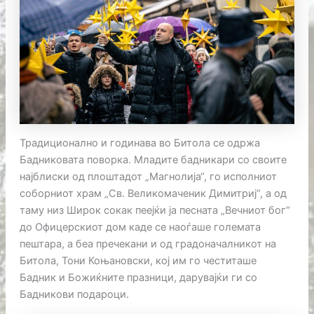
Традиционално и годинава во Битола се одржа
Бадниковата поворка. Младите бадникари со своите
најблиски од плоштадот „Магнолија“, го исполниот
соборниот храм „Св. Великомаченик Димитриј“, а од
таму низ Широк сокак пеејќи ја песната „Вечниот бог“
до Офицерскиот дом каде се наоѓаше големата
пештара, а беа пречекани и од градоначалникот на
Битола, Тони Коњановски, кој им го честиташе
Бадник и Божиќните празници, дарувајќи ги со
Бадникови подароци.