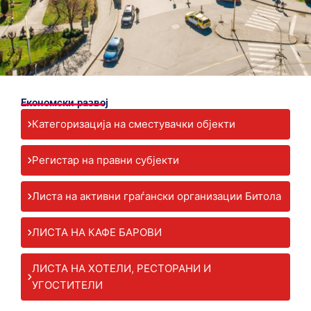
Економски развој
Категоризација на сместувачки објекти
Регистар на правни субјекти
Листа на активни граѓански организации Битола
ЛИСТА НА КАФЕ БАРОВИ
ЛИСТА НА ХОТЕЛИ, РЕСТОРАНИ И
УГОСТИТЕЛИ