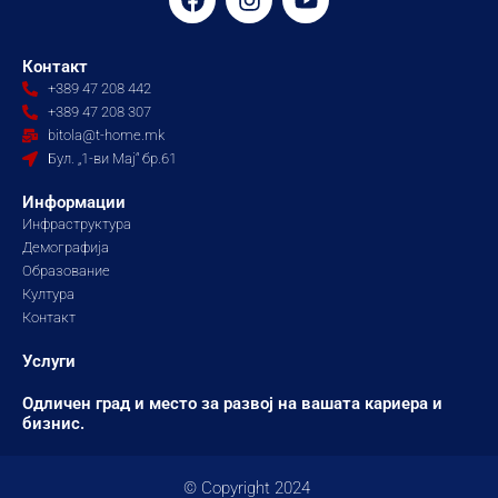
a
n
o
c
s
u
e
t
t
Контакт
b
a
u
+389 47 208 442
o
g
b
+389 47 208 307
o
r
e
bitola@t-home.mk
k
a
Бул. „1-ви Мај“ бр.61
m
Информации
Инфраструктура
Демографија
Образование
Култура
Контакт
Услуги
Одличен град и место за развој на вашата кариера и
бизнис.
© Copyright 2024