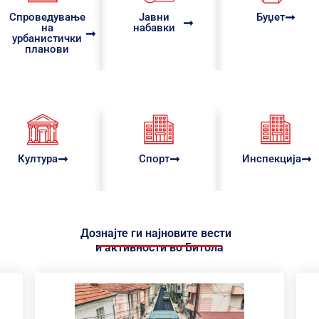
Спроведување
Јавни
Буџет
на
набавки
урбанистички
планови
Култура
Спорт
Инспекција
Дознајте ги најновите вести
и активности во Битола