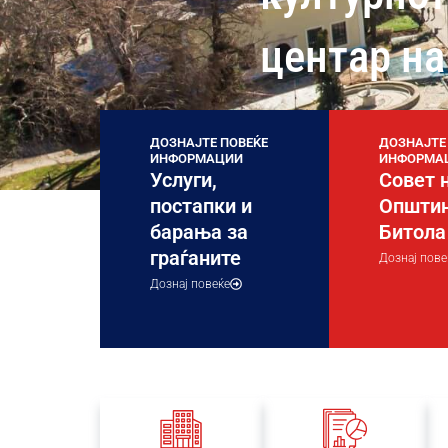
центар на
ДОЗНАЈТЕ ПОВЕЌЕ
ДОЗНАЈТЕ
ИНФОРМАЦИИ
ИНФОРМА
Услуги,
Совет 
постапки и
Општи
барања за
Битола
граѓаните
Дознај пове
Дознај повеќе