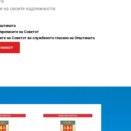
та
е на своите надлежности:
пштината
 прописите на Советот
сите на Советот во службеното гласило на Општината
лникот