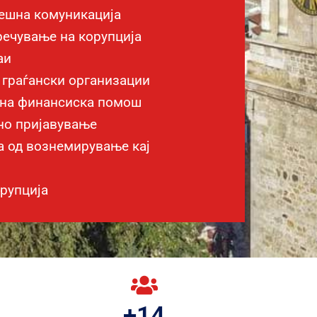
ешна комуникација
речување на корупција
аи
и граѓански организации
тна финансиска помош
но пријавување
а од вознемирување кај
орупција
+
14