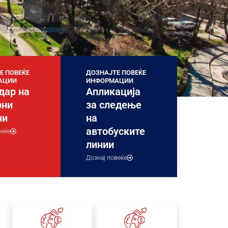
Е ПОВЕЌЕ
ДОЗНАЈТЕ ПОВЕЌЕ
АЦИИ
ИНФОРМАЦИИ
дар на
Апликација
рни
за следење
ни
на
автобуските
веќе
линии
Дознај повеќе