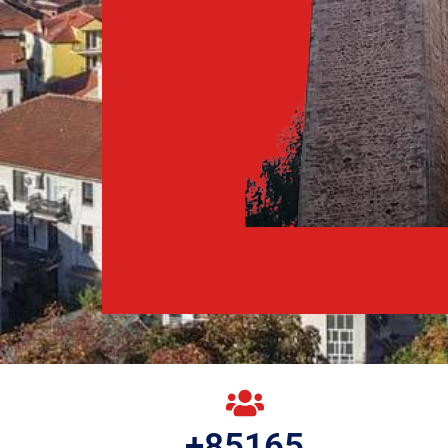
+
85165