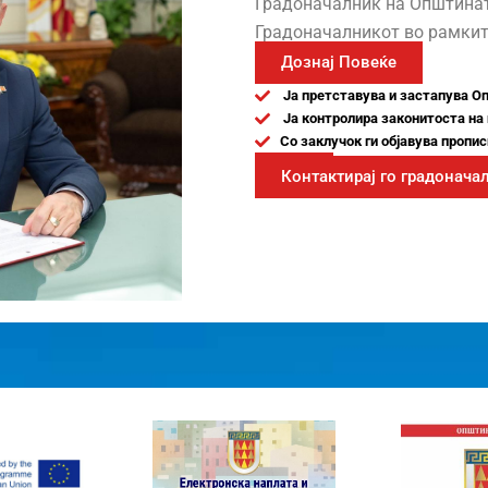
Градоначалник на Општина
Градоначалникот во рамкит
Дознај Повеќе
Ја претставува и застапува О
Ја контролира законитоста на
Со заклучок ги објавува пропи
Контактирај го градонача