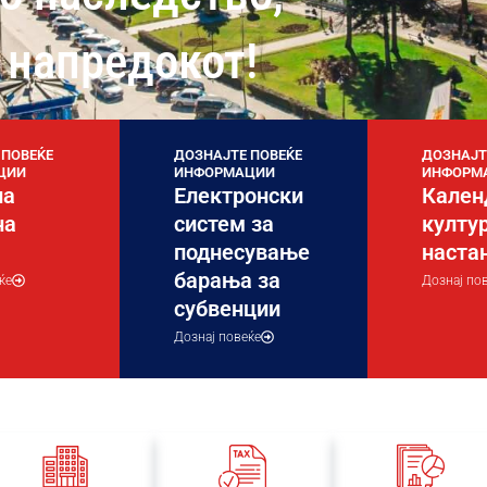
 напредокот!
 ПОВЕЌЕ
ДОЗНАЈТЕ ПОВЕЌЕ
ДОЗНАЈТ
ЦИИ
ИНФОРМАЦИИ
ИНФОРМ
на
Електронски
Кален
на
систем за
култу
поднесување
наста
барања за
ќе
Дознај по
субвенции
Дознај повеќе