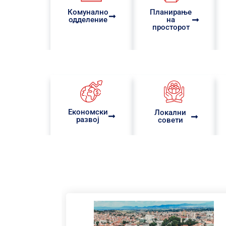
Комунално
Планирање
одделение
на
просторот
Eкономски
Локални
развој
совети