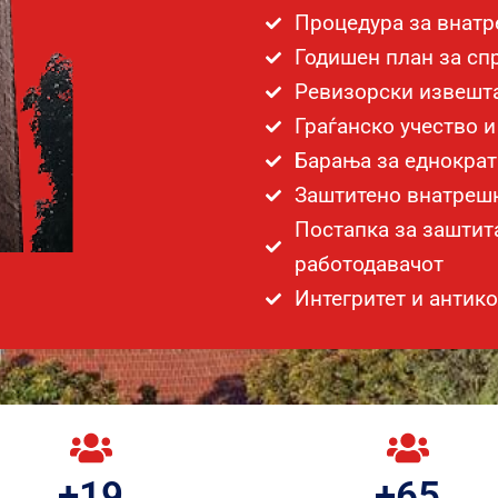
Процедура за внатр
Годишен план за сп
Ревизорски извешт
Граѓанско учество 
Барања за еднокра
Заштитено внатреш
Постапка за заштит
работодавачот
Интегритет и антик
+
19
+
65