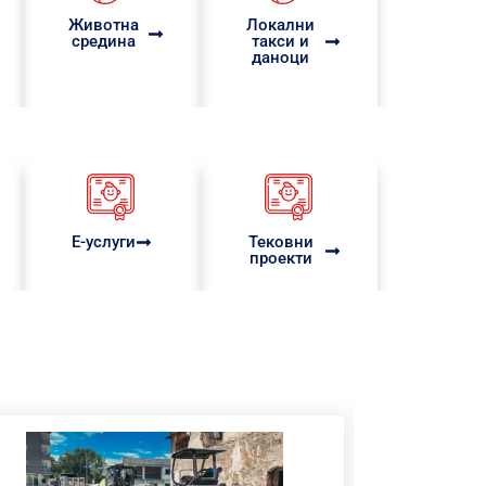
Животна
Локални
средина
такси и
даноци
Е-услуги
Тековни
проекти