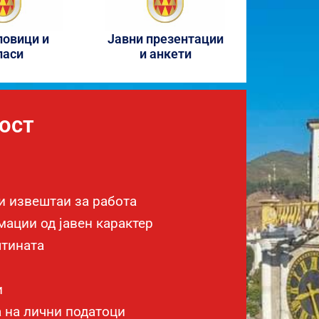
повици и
Јавни презентации
ласи
и анкети
ост
и извештаи за работа
ации од јавен карактер
тината
и
 на лични податоци