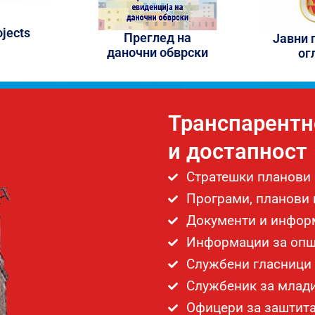
ojects
Преглед на
Јавни 
даночни обврски
ог
Транспарентн
и достапност
Стратешки планови
Програми, планови 
Документи и информ
Информации за опш
Службени гласници
Службеник за млад
Oфицери за заштита