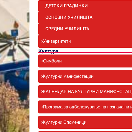
ДЕТСКИ ГРАДИНКИ
ОСНОВНИ УЧИЛИШТА
СРЕДНИ УЧИЛИШТА
Универзитети
Култура
Симболи
Културни манифестации
КАЛЕНДАР НА КУЛТУРНИ МАНИФЕСТАЦ
Програма за одбележување на позначајни и
Културни Споменици