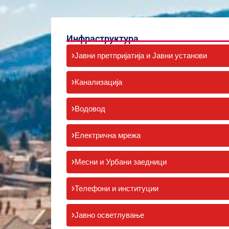
Инфраструктура
Јавни претпријатија и Јавни установи
Канализација
Водовод
Електрична мрежа
Месни и Урбани заедници
Телефони и институции
Јавно осветлување