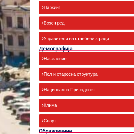
Паркинг
Возен ред
Управители на станбени згради
Демографија
Население
Пол и старосна структура
Национална Припадност
Клима
Спорт
Образование