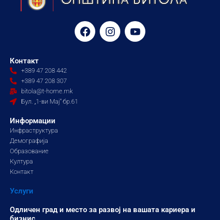
F
I
Y
a
n
o
c
s
u
e
t
t
Контакт
b
a
u
+389 47 208 442
o
g
b
+389 47 208 307
o
r
e
bitola@t-home.mk
k
a
Бул. „1-ви Мај“ бр.61
m
Информации
Инфраструктура
Демографија
Образование
Култура
Контакт
Услуги
Одличен град и место за развој на вашата кариера и
бизнис.