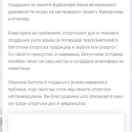
поддршка за нашите фудбалери беше вечерашниот
дванаесетти играч на натпреварот помеѓу Македонија
и Италија.
Енергијата на трибините, спортскиот дух и гласната
поддршка уште еднаш ја потврдија препознатливата
битолска спортска традиција и љубов кон спортот.
Со своето присуство и навивање, битолчани оставија
посебен печат на овој настан и создадоа атмосфера за
паметење.
Општина Битола е горда што ја има најверната
публика, која секогаш стои зад своите спортски
натпреварувачи. Ви благодариме што покажавте како
се гради спортски дух и заедништво.