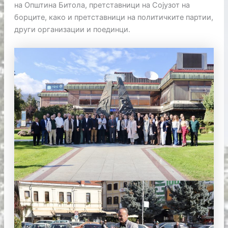
на Општина Битола, претставници на Сојузот на
борците, како и претставници на политичките партии,
други организации и поединци.