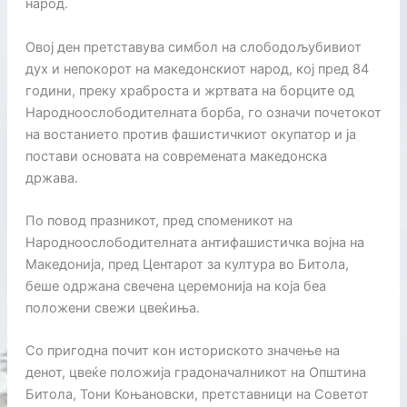
народ.
Овој ден претставува симбол на слободољубивиот
дух и непокорот на македонскиот народ, кој пред 84
години, преку храброста и жртвата на борците од
Народноослободителната борба, го означи почетокот
на востанието против фашистичкиот окупатор и ја
постави основата на современата македонска
држава.
По повод празникот, пред споменикот на
Народноослободителната антифашистичка војна на
Македонија, пред Центарот за култура во Битола,
беше одржана свечена церемонија на која беа
положени свежи цвеќиња.
Со пригодна почит кон историското значење на
денот, цвеќе положија градоначалникот на Општина
Битола, Тони Коњановски, претставници на Советот