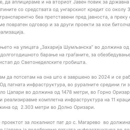
е, да аплицираме и на вториот Јавен повик за државна
тините со средствата од унгарскиот кредит со околу 
транспарентно беа претставени пред јавноста, а преку
ме повратен одговор и за други проекти за кои битолч
ализација.
њето на улицата „Захарија Шумљанска” во должина од
 долгогодишното барање на граѓаните, за обезбедување
истап до Светонеделските гробишта.
ам да потсетам на она што е завршено во 2024 и се ра
 Од патната инфраструктура, во руралните средини ги
ело Цапари во должина од 1478 метри, во Горно Ориза
и реализиравме комплетна инфраструктура на 11 краци
жина од 2.303 метри во Долно Оризари.
 проектот за локалниот пат до с. Магарево во должин
во Цапари ја подобривме патната инфраструктура во д