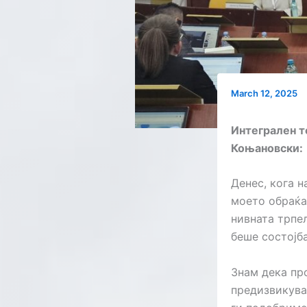
March 12, 2025
Интегрален т
Коњановски:
Денес, кога 
моето обраќа
нивната трпе
беше состојба
Знам дека пр
предизвикува 