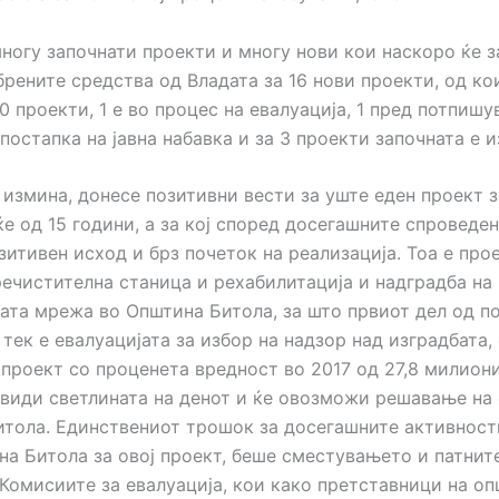
ногу започнати проекти и многу нови кои наскоро ќе з
рените средства од Владата за 16 нови проекти, од ко
0 проекти, 1 е во процес на евалуација, 1 пред потпиш
 постапка на јавна набавка и за 3 проекти започната е и
измина, донесе позитивни вести за уште еден проект за
е од 15 години, а за кој според досегашните спроведе
итивен исход и брз почеток на реализација. Тоа е про
речистителна станица и рехабилитација и надградба на
ата мрежа во Општина Битола, за што првиот дел од по
 тек е евалуацијата за избор на надзор над изградбата,
 проект со проценета вредност во 2017 од 27,8 милиони
а види светлината на денот и ќе овозможи решавање на
итола. Единствениот трошок за досегашните активности
а Битола за овој проект, беше сместувањето и патнит
 Комисиите за евалуација, кои како претставници на оп