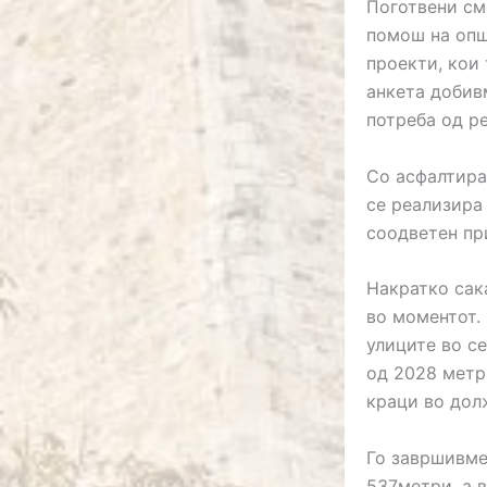
Поготвени см
помош на опш
проекти, кои 
анкета добив
потреба од ре
Со асфалтира
се реализира
соодветен пр
Накратко сак
во моментот.
улиците во с
од 2028 метр
краци во дол
Го завршивме
537метри, а 