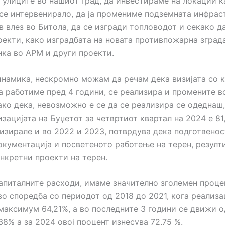
 улиците во нашиот град, да инвестираме на локации к
 се интервенирало, да ја промениме подземната инфрас
в влез во Битола, да се изгради топловодот и секако 
оекти, како изградбата на новата противпожарна зграда
нка во АРМ и други проекти.
инамика, нескромно можам да речам дека визијата со к
а работиме пред 4 години, се реализира и промените в
ако дека, невозможно е се да се реализира се одеднаш,
зацијата на Буџетот за четвртиот квартал на 2024 е 81
изирале и во 2022 и 2023, потврдува дека подготвенос
окументација и посветеното работење на терен, резулт
онкретни проекти на терен.
капиталните расходи, имаме значително зголемен проце
во споредба со периодот од 2018 до 2021, кога реализа
 максимум 64,21%, а во последните 3 години се движи о
8% а за 2024 овој процент изнесува 72,75 %.