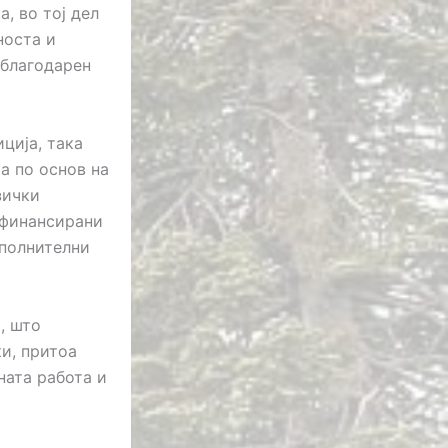
, во тој дел
носта и
 благодарен
ција, така
а по основ на
зички
т финансирани
ополнителни
, што
и, притоа
ната работа и