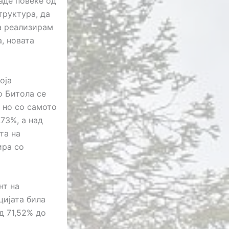
аде повеќе од
труктура, да
да реализирам
, новата
оја
о Битола се
 но со самото
,73%, а над
та на
ира со
нт на
цијата била
д 71,52% до