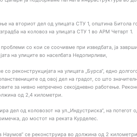
ње на вториот дел од улицата СТУ 1, општина Битола г
зградба на коловоз на улицата СТУ 1 во АРМ Четврт 1.
е проблеми со кои се соочивме при изведбата, ја заврш
јата на улиците во населбата Недопирливи,
 со реконструкцијата на улицата „Бурса“, едно долго
панствениците од овој дел на градот, со што значителн
овите за нивно непречено секојдневно работење. Рекон
олжина од 2,4 километри.
ра дел од коловозот на ул.„Индустриска“, на потегот о
римечка, до мостот на реката Курделес.
в Наумов“ се реконструира во должина од 2 километри