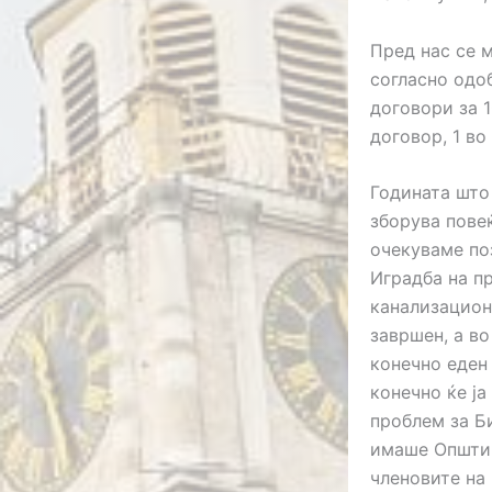
Пред нас се м
согласно одоб
договори за 1
договор, 1 во
Годината што 
зборува повеќ
очекуваме поз
Иградба на п
канализацион
завршен, а во
конечно еден
конечно ќе ј
проблем за Б
имаше Општин
членовите на