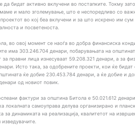
 да бидат активно вклучени во постапките. Токму затоа
маме и мало зголемување, што е неспоредливо со важ
 проектот во кој беа вклучени и за што искрено им сум
алноста и посветеноста.
ла, во овој момент се наоѓа во добра финансиска конди
ите има 303.246.704 денари, побарувањата на општинат
 за правни лица изнесуваат 59.208.321 денари, а за фи
енари. Исто така, за одобрените проекти, кои ќе бида
општината ќе добие 230.453.784 денари, а ќе добие и д
денари од новиот повик.
оспеани фактури за општина Битола е 50.021.612 денари
ка локалната самоуправа делува организирано и планск
а за динамиката на реализација, квалитетот на изврше
н изведувачите.