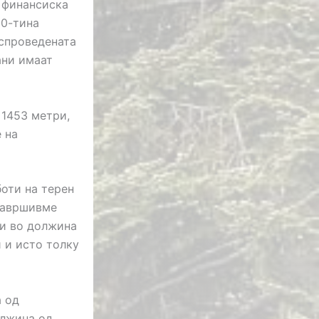
 финансиска
30-тина
 спроведената
ани имаат
 1453 метри,
 на
боти на терен
 завршивме
ри во должина
 и исто толку
а од
олжина од