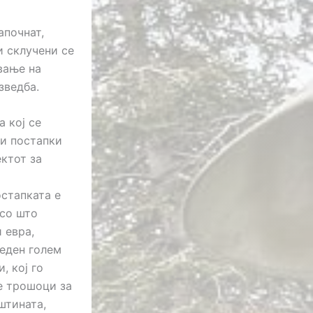
апочнат,
и склучени се
ување на
зведба.
 кој се
ни постапки
ектот за
стапката е
 со што
 евра,
 еден голем
, кој го
е трошоци за
штината,