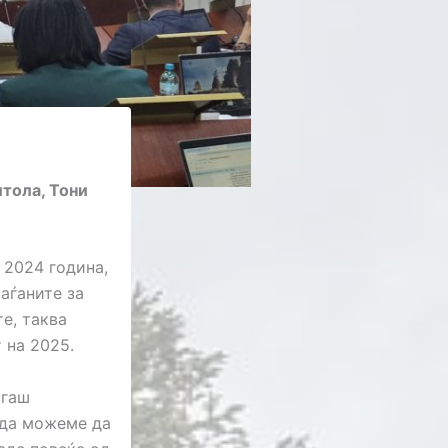
тола, Тони
 2024 година,
аѓаните за
е, таква
 на 2025.
огаш
а да можеме да