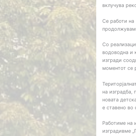
вклучува рек
Се работи на 
продолжуваме 
Со реализаци
водоводна и 
изгради соод
моментот се 
Територјална
на изградба, 
новата детск
е ставено во 
Работиме на 
изградивме „