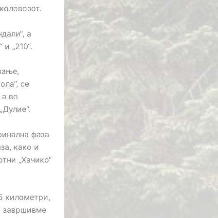
коловозот.
дали“, а
 и „210“.
вање,
ла”, се
 а во
„Дулие“.
финална фаза
за, како и
отни „Хачико“
5 километри,
ја завршивме