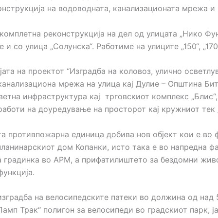
онструкција на водоводната, канализационата мрежа и 
комплетна реконструкција на дел од улицата „Нико Фун
и со улица „Солунска“. Работиме на улиците „150“, „170“
јата на проектот “Изградба на коловоз, улично осветлу
канализациона мрежа на улица кај Дулие – Општина Бито
ветна инфраструктура кај трговскиот комплекс „Блис“,
работи на доуредување на просторот кај кружниот тек 
та противпожарна единица добива нов објект кои е во 
планинарскиот дом Копанки, исто така е во напредна фа
а градинка во АРМ, а прифатилиштето за бездомни жив
функција.
изградба на велосипедските патеки во должина од над 
Памп Трак“ полигон за велосипеди во градскиот парк, 