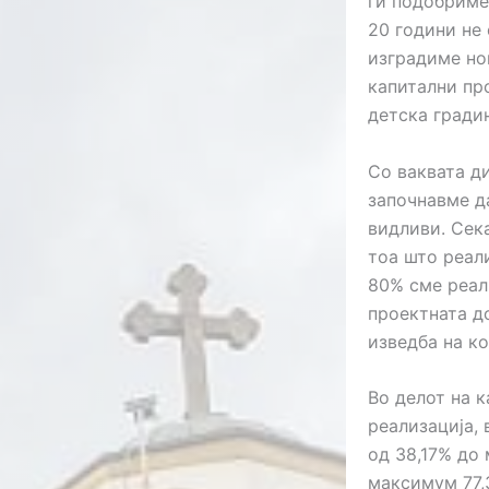
ги подобриме
20 години не
изградиме но
капитални пр
детска гради
Со ваквата д
започнавме д
видливи. Сек
тоа што реали
80% сме реал
проектната д
изведба на к
Во делот на 
реализација, 
од 38,17% до
максимум 77,3