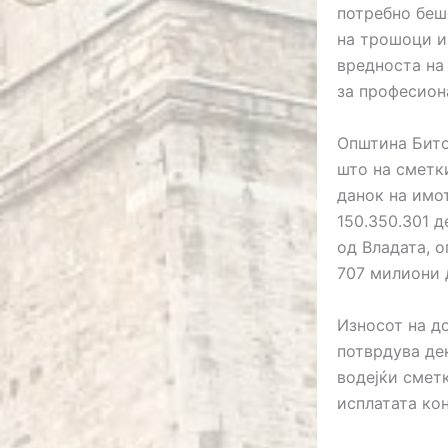
потребно беше
на трошоци и
вредноста на
за професион
Општина Бито
што на сметк
данок на имот
150.350.301 д
од Владата, 
707 милиони 
Износот на д
потврдува де
водејќи сметк
исплатата ко