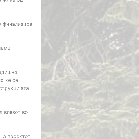
о финализира
ивме
годишно
о ќе се
струкцијата
д влезот во
, а проектот