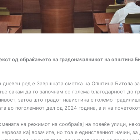
екст од обраќањето на градоначалникот на општина Би
на дневен ред е Завршната сметка на Општина Битола за
ње сакам да го започнам со голема благодарност до гр
ливост, затоа што градот навистина е големо градилишт
та во поголемиот дел од 2024 година, а и на почетокот
омената на режимот на сообраќај на повеќе улици, нек
нервоза кај возачите, но тоа е единствениот начин, з