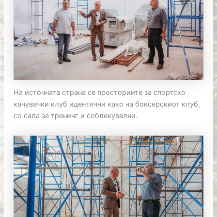
На источната страна се просториите за спортско
качувачки клуб идентични како на боксерскиот клуб,
со сала за тренинг и соблекувални.