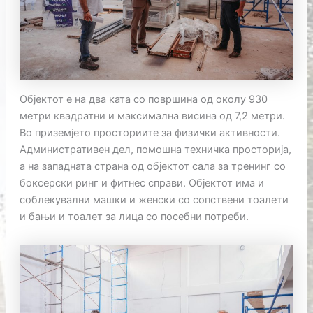
Објектот е на два ката со површина од околу 930
метри квадратни и максимална висина од 7,2 метри.
Во приземјето просториите за физички активности.
Административен дел, помошна техничка просторија,
а на западната страна од објектот сала за тренинг со
боксерски ринг и фитнес справи. Објектот има и
соблекувални машки и женски со сопствени тоалети
и бањи и тоалет за лица со посебни потреби.