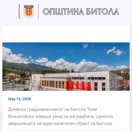
Skip
to
content
May 12, 2026
Денеска градоначалникот на Битола Тони
Коњановски изврши увид на изградбата, односно
завршницата на еден капитален објект за Битола.