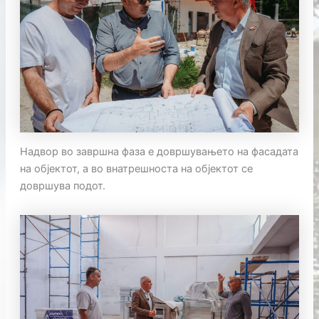
Надвор во завршна фаза е довршувањето на фасадата
на објектот, а во внатрешноста на објектот се
довршува подот.