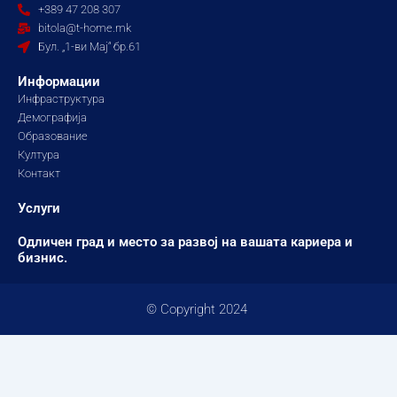
o
g
b
+389 47 208 307
o
r
e
bitola@t-home.mk
k
a
Бул. „1-ви Мај“ бр.61
m
Информации
Инфраструктура
Демографија
Образование
Култура
Контакт
Услуги
Одличен град и место за развој на вашата кариера и
бизнис.
© Copyright 2024