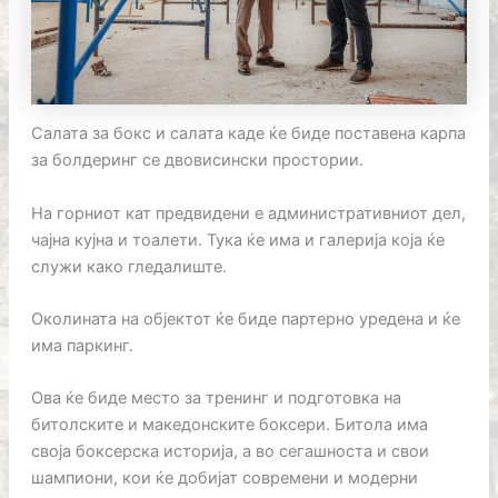
Салата за бокс и салата каде ќе биде поставена карпа
за болдеринг се двовисински простории.
На горниот кат предвидени е административниот дел,
чајна кујна и тоалети. Тука ќе има и галерија која ќе
служи како гледалиште.
Околината на објектот ќе биде партерно уредена и ќе
има паркинг.
Ова ќе биде место за тренинг и подготовка на
битолските и македонските боксери. Битола има
своја боксерска историја, а во сегашноста и свои
шампиони, кои ќе добијат современи и модерни