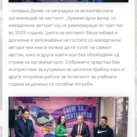
-Јулијана Делев се наградува за волонтерската
организација на настанот „Хуманитарна вечер со
македонски автори“ кој се реализираше по трет пат
во 2025 година. Целта на настанот беше забава и
дружење и запознавање на гостите со македонски
автори чии книги можеа да ги купат на самиот
настан, како и други книги кои беа обезбедени од
страна на организаторот. Собраните средства беа
искористени за купување на школски прибор како и
други потребни работи за почетокот на учебната
година за дечиња со посебни потреби.