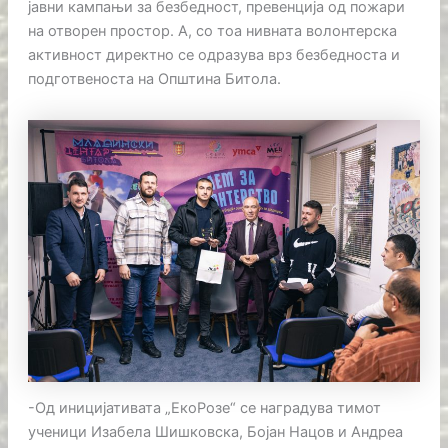
јавни кампањи за безбедност, превенција од пожари
на отворен простор. А, со тоа нивната волонтерска
активност директно се одразува врз безбедноста и
подготвеноста на Општина Битола.
-Од иницијативата „ЕкоРозе“ се наградува тимот
ученици Изабела Шишковска, Бојан Нацов и Андреа