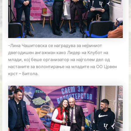
-Лина Чашитовска се наградува за нејзиниот
двегодишен ангажман како Лидер на Клубот на
млади, кој беше организатор на најголем дел од
настаните за волонтирање на младите на ОО Црвен
крст – Битола.