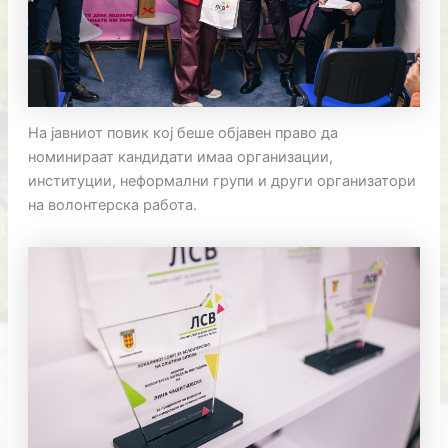
На јавниот повик кој беше објавен право да
номинираат кандидати имаа организации,
институции, неформални групи и други организатори
на волонтерска работа.