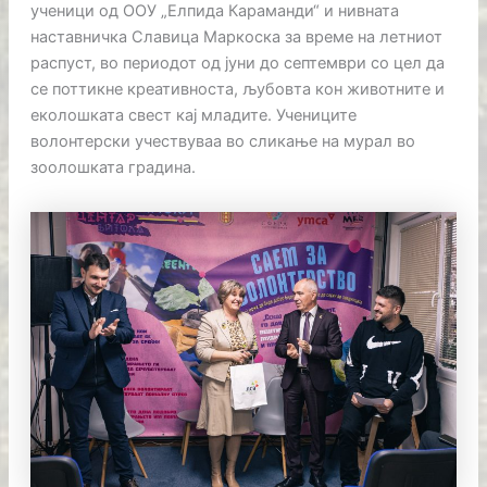
ученици од ООУ „Елпида Караманди“ и нивната
наставничка Славица Маркоска за време на летниот
распуст, во периодот од јуни до септември со цел да
се поттикне креативноста, љубовта кон животните и
еколошката свест кај младите. Учениците
волонтерски учествуваа во сликање на мурал во
зоолошката градина.