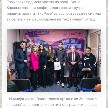
Трајковска под менторство на проф. Соња
Карапашовска за својот волонтерски труд за
иницијативатата „ЕкоРозе“ за воспоставување систем
за селекција и рециклирање на текстилниот отпад.
–
Иницијативата „Волонтерско цртање во Зоолошка
градина“ за волонтерска активност реализирана од