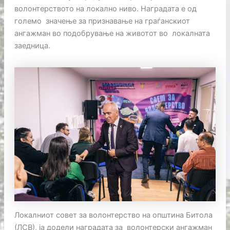
волонтерството на локално ниво. Наградата е од
големо значење за признавање на граѓанскиот
ангажман во подобрување на животот во локалната
заедница.
Локалниот совет за волонтерство на општина Битола
(ЛСВ), ја додели наградата за волонтерски ангажман