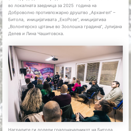
во локалната заедница за 2025 година на
Доброволно противпожарно друштво „Архангел“ –
Битола, иницијативата „ЕкоРозе“, иницијатива
„Волонтерско цртање во Зоолошка градина“, Јулијана
Делев и Лина Чашитовска.
Наградите ги додели градоначалникот на Битола,