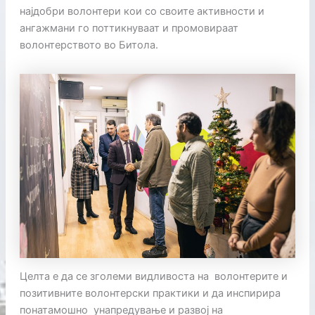
најдобри волонтери кои со своите активности и
ангажмани го поттикнуваат и промовираат
волонтерството во Битола.
Целта е да се зголеми видливоста на волонтерите и
позитивните волонтерски практики и да инспирира
понатамошно унапредување и развој на