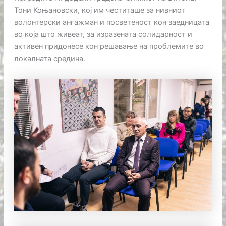
Тони Коњановски, кој им честиташе за нивниот
волонтерски ангажман и посветеност кон заедницата
во која што живеат, за изразената солидарност и
активен придонесе кон решавање на проблемите во
локалната средина.