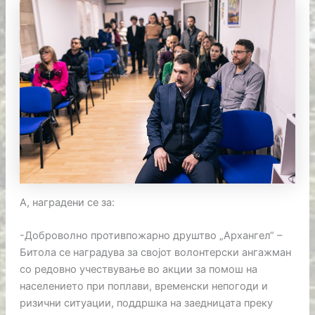
А, наградени се за:
-Доброволно противпожарно друштво „Архангел“ –
Битола се наградува за својот волонтерски ангажман
со редовно учествување во акции за помош на
населението при поплави, временски непогоди и
ризични ситуации, поддршка на заедницата преку