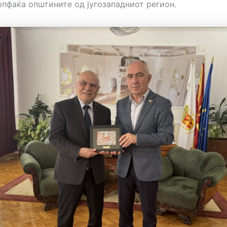
опфаќа општините од југозападниот регион.