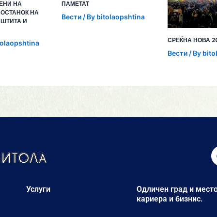
ЕНИ НА
ПАМЕТАТ
ОСТАНОК НА
Вести
/ By
bitolaopshtina
АШТИТА И
СРЕЌНА НОВА 2
tolaopshtina
Вести
/ By
bito
Услуги
Одличен град и место
кариера и бизнис.