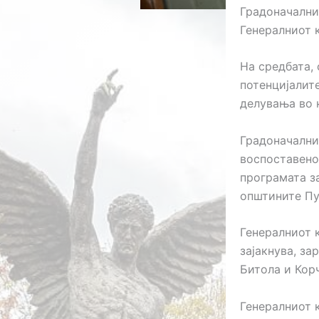
Градоначални
Генералниот к
На средбата, 
потенцијалит
делувања во 
Градоначални
воспоставено
програмата за
општините Пу
Генералниот 
зајакнува, за
Битола и Корч
Генералниот к