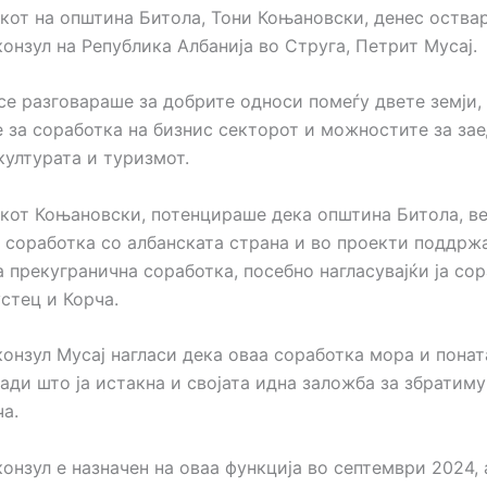
кот на општина Битола, Тони Коњановски, денес оства
онзул на Република Албанија во Струга, Петрит Мусај.
се разговараше за добрите односи помеѓу двете земји, 
е за соработка на бизнис секторот и можностите за за
културата и туризмот.
кот Коњановски, потенцираше дека општина Битола, в
 соработка со албанската страна и во проекти поддрж
 прекугранична соработка, посебно нагласувајќи ја со
стец и Корча.
конзул Мусај нагласи дека оваа соработка мора и понат
ради што ја истакна и својата идна заложба за збратим
а.
онзул е назначен на оваа функција во септември 2024, 