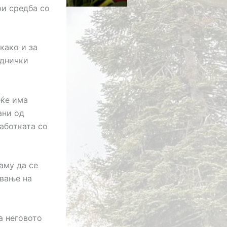
ри средба со
како и за
еднички
еќе има
ани од
работката со
аму да се
ување на
а неговото