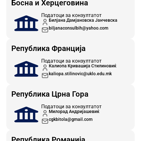
Босна и Херцеговина
Податоци за конзултатот
Билјана Дамјановска Јанчевска
biljanaconsulbih@yahoo.com
Република Франција
Податоци за конзултатот
Калиопа Кривашија Стилиновиќ
kaliopa.stilinovic@uklo.edu.mk
Република Црна Гора
Податоци за конзултатот
Милорад Андријашевиќ
cgkbitola@gmail.com
Република Романија