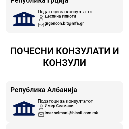
Република Грција
Податоци за конзултатот
Деспина Ипиоти
grgencon.bit@mfa.gr
ПОЧЕСНИ КОНЗУЛАТИ И
КОНЗУЛИ
Република Албанија
Податоци за конзултатот
Имер Селмани
imer.selmani@bisoil.com.mk