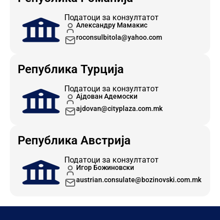
Податоци за конзултатот
Александру Мамакис
roconsulbitola@yahoo.com
Република Турција
Податоци за конзултатот
Ајдован Адемоски
ajdovan@cityplaza.com.mk
Република Австрија
Податоци за конзултатот
Игор Божиновски
austrian.consulate@bozinovski.com.mk