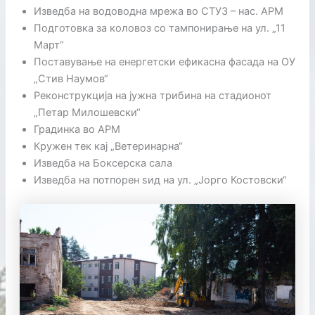
Изведба на водоводна мрежа во СТУ3 – нас. АРМ
Подготовка за коловоз со тампонирање на ул. „11
Март“
Поставување на енергетски ефикасна фасада на ОУ
„Стив Наумов“
Реконструкција на јужна трибина на стадионот
„Петар Милошевски“
Градинка во АРМ
Кружен тек кај „Ветеринарна“
Изведба на Боксерска сала
Изведба на потпорен ѕид на ул. „Јорго Костовски“