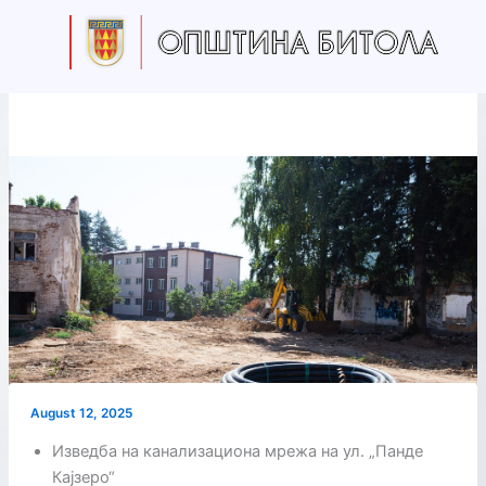
Skip
to
content
August 12, 2025
Изведба на канализациона мрежа на ул. „Панде
Кајзеро“