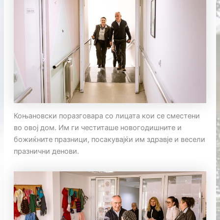
Коњановски поразговара со лицата кои се сместени
во овој дом. Им ги честиташе новогодишните и
божиќните празници, посакувајќи им здравје и весели
празнични денови.