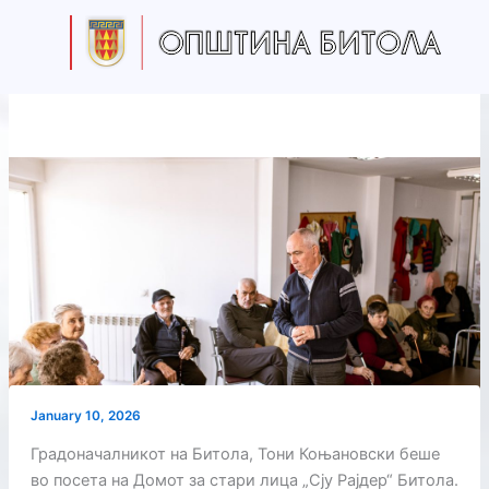
Skip
to
content
January 10, 2026
Градоначалникот на Битола, Тони Коњановски беше
во посета на Домот за стари лица „Сју Рајдер“ Битола.