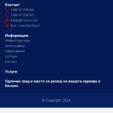
e
t
t
Контакт
b
a
u
+389 47 208 442
o
g
b
+389 47 208 307
o
r
e
bitola@t-home.mk
k
a
Бул. „1-ви Мај“ бр.61
m
Информации
Инфраструктура
Демографија
Образование
Култура
Контакт
Услуги
Одличен град и место за развој на вашата кариера и
бизнис.
© Copyright 2024