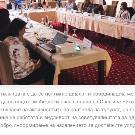
тилницата е да се поттикне дијалог и координација ме
 да се подготви Акциски план на ниво на Општина Бито
акнување на активностите за контрола на тутунот, со п
ање на работата и видливост на советувалиштата за о
обро информирање на населението за достапните услу