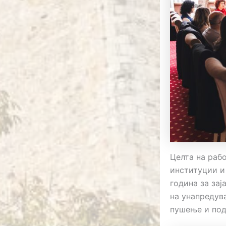
Целта на рабо
институции и
година за зај
на унапредув
пушење и под