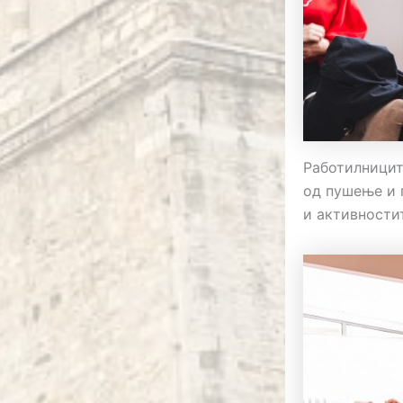
Работилницит
од пушење и 
и активности