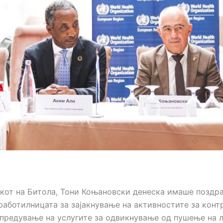
кот на Битола, Тони Коњановски денеска имаше поздр
работилницата за зајакнување на активностите за конт
апредување на услугите за одвикнување од пушење на л