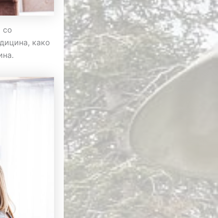
 со
дицина, како
ина.