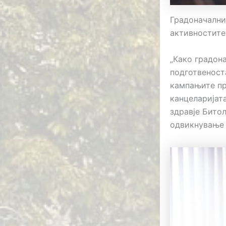
Градоначалник
активностите
„Како градон
подготвеност
кампањите пр
канцеларијат
здравје Бито
одвикнување 