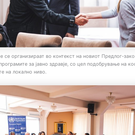
е се организираат во контекст на новиот Предлог-зако
програмите за јавно здравје, со цел подобрување на к
те на локално ниво.