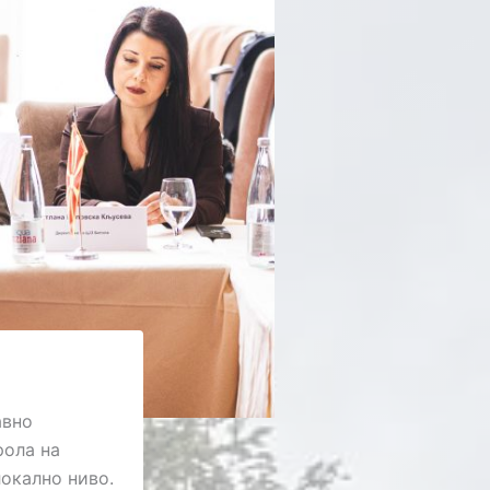
авно
рола на
окално ниво.