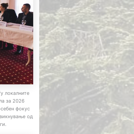
ѓу локалните
ла за 2026
осебен фокус
двикнување од
ги.