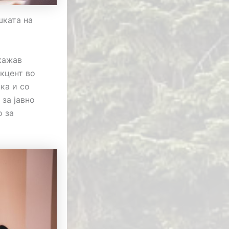
шката на
кажав
акцент во
ка и со
за јавно
о за