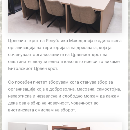
Црвениот крст на Република Македонија е единствена
организација на територијата на државата, која ја
сочинуваат организациите на Црвениот крст на
општините, вклучително и како што ние си го викаме
Битолскиот Црвен крст.
Со посебен пиетет зборувам кога станува збор за
организација која е доброволна, масовна, самостојна,
непартиска и независна и слободно можам да кажам
дека ова е збир на човечност, човечност во
вистинската смислам на зборот.