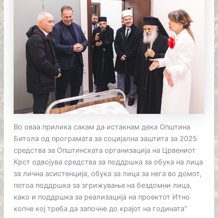
Во оваа прилика сакам да истакнам дека Општина
Битола од програмата за социјална заштита за 2025
средства за Општинската организација на Црвениот
Крст одвојува средства за поддршка за обука на лица
за лична асистенција, обука за лица за нега во домот,
потоа поддршка за згрижување на бездомни лица,
како и поддршка за реализација на проектот Итно
копче кој треба да започне до крајот на годината”