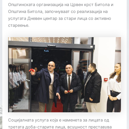
Општинската организација на Црвен крст Битола и
Општина Битола, започнуваат со реализација на
услугата Дневен центар за стари лица со активно
стареење.
Социјалната услуга која е наменета за лицата од
третата доба-старите лица, всушност преставува