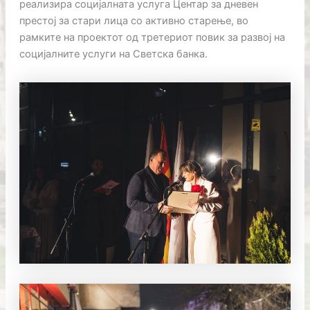
реализира социјалната услуга Центар за дневен
престој за стари лица со активно старење, во
рамките на проектот од третериот повик за развој на
социјалните услуги на Светска банка.