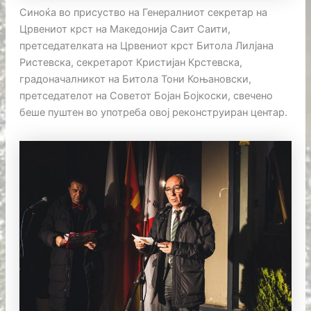
Синоќа во присуство на Генералниот секретар на
Црвениот крст на Македонија Саит Саити,
претседателката на Црвениот крст Битола Лилјана
Ристевска, секретарот Кристијан Крстевска,
градоначалникот на Битола Тони Коњановски,
претседателот на Советот Бојан Бојкоски, свечено
беше пуштен во употреба овој реконструиран центар.