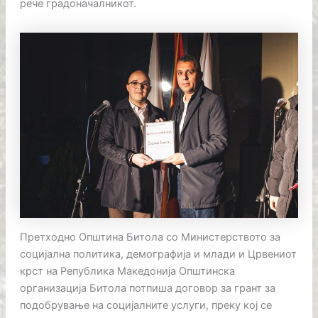
рече градоначалникот.
Претходно Општина Битола со Министерството за
социјална политика, демографија и млади и Црвениот
крст на Република Македонија Општинска
организација Битола потпиша договор за грант за
подобрување на социјалните услуги, преку кој се