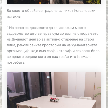
Во своето обраќање градоначалникот Коњановски
истакна:
“ На почеток дозволете да го искажам моето
задоволство што вечерва сум со вас, на отворањето
на Дневниот центар за активно стареење на стари
лица, реновираните простории на најхуманитарната
организација, која има своја историја и секогаш била
во првите редови кога од вас граѓаните ја имале
потребата.