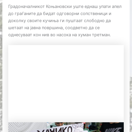
Градоначалникот Коњановски уште еднаш упати апел
до граѓаните да бидат одговорни сопственици и
доколку своите кучиња ги пуштаат слободно да
шетаат на јавна површина, соодветно да се
однесуваат кон нив во насока на хуман третман.