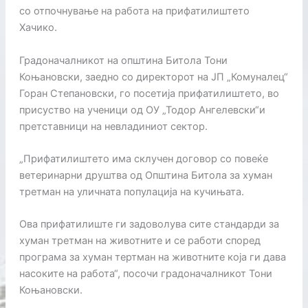
со отпочнување на работа на прифатилиштето
Хачико.
Градоначалникот на општина Битола Тони
Коњановски, заедно со директорот на ЈП „Комуналец“
Горан Степановски, го посетија прифатилиштето, во
присуство на ученици од ОУ „Тодор Ангелевски“и
претставници на невладиниот сектор.
„Прифатилиштето има склучен договор со повеќе
ветеринарни друштва од Општина Битола за хуман
третман на уличната популација на кучињата.
Ова прифатилиште ги задоволува сите стандарди за
хуман третман на животните и се работи според
програма за хуман тертман на животните која ги дава
насоките на работа“, посочи градоначалникот Тони
Коњановски.