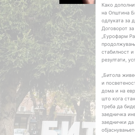
Како дополни
на Општина Б
одлуката за 
Договорот за
„Еурофарм Ра
продолжување
стабилност и
резултати, ус
„Битола живе
и посветенос
дома и на ев
што кога стан
треба да бид
заедничка ин
заеднички да
објаснувањет