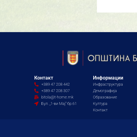
Контакт
Информации
+389 47 208 442
Инфраструктура
+389 47 208 307
Демографија
bitola@t-home.mk
Образование
Бул. „1-ви Мај“ бр.61
Култура
Контакт