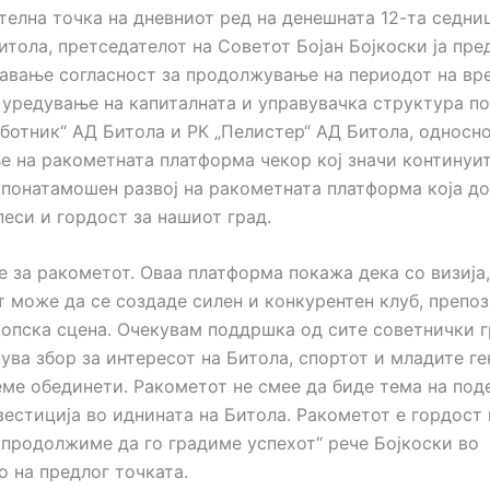
телна точка на дневниот ред на денешната 12-та седни
итола, претседателот на Советот Бојан Бојкоски ја пр
давање согласност за продолжување на периодот на в
 уредување на капиталната и управувачка структура п
ботник“ АД Битола и РК „Пелистер“ АД Битола, односн
 на ракометната платформа чекор кој значи континуит
 понатамошен развој на ракометната платформа која д
песи и гордост за нашиот град.
е за ракометот. Оваа платформа покажа дека со визија
т може да се создаде силен и конкурентен клуб, препоз
ропска сцена. Очекувам поддршка од сите советнички г
ува збор за интересот на Битола, спортот и младите г
еме обединети. Ракометот не смее да биде тема на поде
вестиција во иднината на Битола. Ракометот е гордост 
 продолжиме да го градиме успехот“ рече Бојкоски во
о на предлог точката.