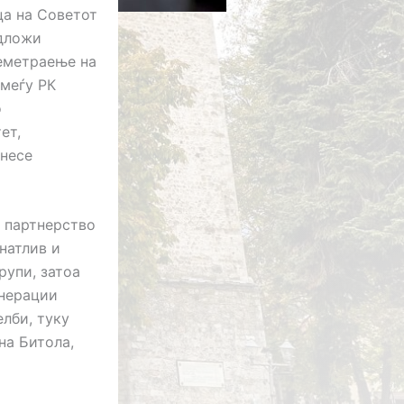
ца на Советот
едложи
реметраење на
омеѓу РК
о
ет,
онесе
, партнерство
натлив и
рупи, затоа
енерации
лби, туку
на Битола,