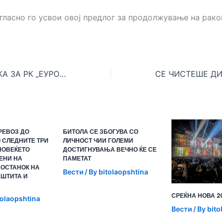
гласно го усвои овој предлог за продолжување на рак
НОВА ПОДДРШКА ЗА РК „ЕУРОФАРМ ПЕЛИСТЕР“
РЕВОЗ ДО
БИТОЛА СЕ ЗБОГУВА СО
 СЛЕДНИТЕ ТРИ
ЛИЧНОСТ ЧИИ ГОЛЕМИ
ПОВЕЌЕТО
ДОСТИГНУВАЊА ВЕЧНО ЌЕ СЕ
ЕНИ НА
ПАМЕТАТ
ОСТАНОК НА
Вести
/ By
bitolaopshtina
АШТИТА И
СРЕЌНА НОВА 2
tolaopshtina
Вести
/ By
bito