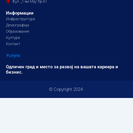
Бул. „1-ви Мај“ бр.61
m
Информации
Инфраструктура
Демографија
Образование
Култура
Контакт
Услуги
Одличен град и место за развој на вашата кариера и
бизнис.
© Copyright 2024