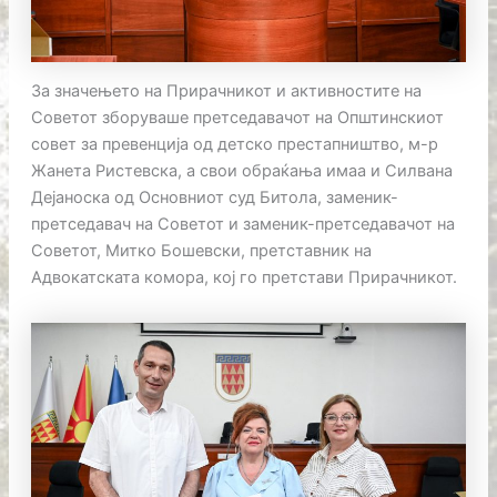
За значењето на Прирачникот и активностите на
Советот зборуваше претседавачот на Општинскиот
совет за превенција од детско престапништво, м-р
Жанета Ристевска, а свои обраќања имаа и Силвана
Дејаноска од Основниот суд Битола, заменик-
претседавач на Советот и заменик-претседавачот на
Советот, Митко Бошевски, претставник на
Адвокатската комора, кој го претстави Прирачникот.