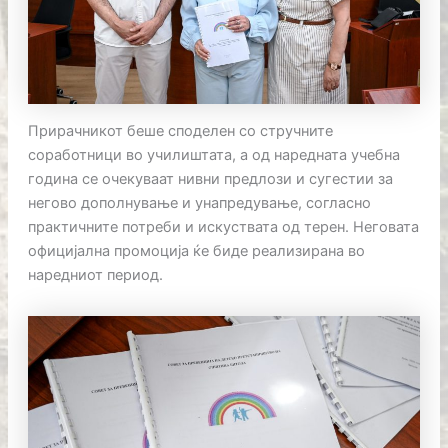
Прирачникот беше споделен со стручните
соработници во училиштата, а од наредната учебна
година се очекуваат нивни предлози и сугестии за
негово дополнување и унапредување, согласно
практичните потреби и искуствата од терен. Неговата
официјална промоција ќе биде реализирана во
наредниот период.