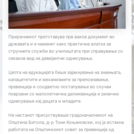
Прирачникот претставува прв ваков документ во
државата и е наменет како практична алатка за
стручните служби во училиштата при справување со
секаков вид на девијантни однесувања.
Целта на едукацијата беше зајакнување на знаењата,
капацитетите и механизмите за препознавање,
превенција и соодветно постапување во случаи
поврзани со малолетничка деликвенција и ризично
однесување кај децата и младите.
На настанот присуствуваше градоначалникот на
Општина Битола, д-р Тони Коњановски, кој ја истакна
работата на Општинскиот совет за превенција од