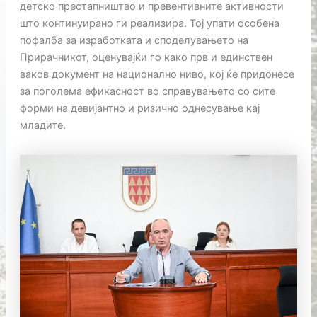
детско престапништво и превентивните активности
што континуирано ги реализира. Тој упати особена
пофалба за изработката и споделувањето на
Прирачникот, оценувајќи го како прв и единствен
ваков документ на национално ниво, кој ќе придонесе
за поголема ефикасност во справувањето со сите
форми на девијантно и ризично однесување кај
младите.