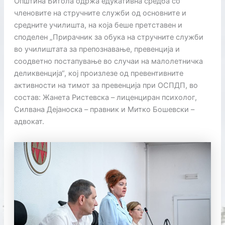
Општина Битола одржа едукативна средба со
членовите на стручните служби од основните и
средните училишта, на која беше претставен и
споделен „Прирачник за обука на стручните служби
во училиштата за препознавање, превенција и
соодветно постапување во случаи на малолетничка
деликвенција“, кој произлезе од превентивните
активности на тимот за превенција при ОСПДП, во
состав: Жанета Ристевска – лиценциран психолог,
Силвана Дејаноска – правник и Митко Бошевски –
адвокат.