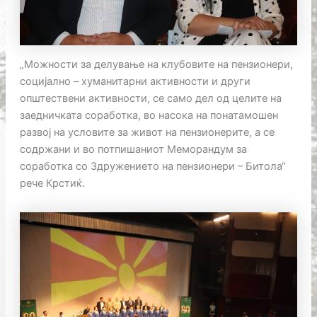
„Можности за делување на клубовите на пензионери,
социјално – хуманитарни активности и други
општествени активности, се само дел од целите на
заедничката соработка, во насока на понатамошен
развој на условите за живот на пензионерите, а се
содржани и во потпишаниот Меморандум за
соработка со Здружението на пензионери – Битола“
рече Крстиќ.