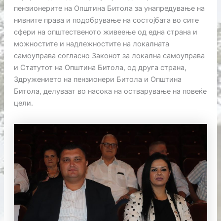
пензионерите на Општина Битола за унапредување на
нивните права и подобрување на состојбата во сите
сфери на општественото живеење од една страна и
можностите и надлежностите на локалната
самоуправа согласно Законот за локална самоуправа
и Статутот на Општина Битола, од друга страна,
Здружението на пензионери Битола и Општина
Битола, делуваат во насока на остварување на повеќе
цели.