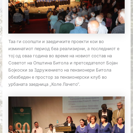
Таа ги соопшти и заедичките проекти кои во
изминатиот период беа реализирни, а последниот е
тој од оваа година во време на новиот состав на
Советот на Општина Битола и претседателот Бојан
Бојкоски за Здружението на пензионери Битола
обезбеден е простор за пензионерски клуб во
урбаната заедница „Коле Лачето“.