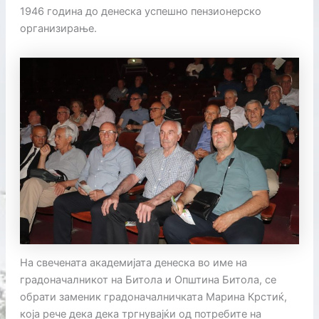
1946 година до денеска успешно пензионерско
организирање.
На свечената академијата денеска во име на
градоначалникот на Битола и Општина Битола, се
обрати заменик градоначалничката Марина Крстиќ,
која рече дека дека тргнувајќи од потребите на