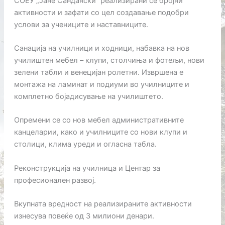
СОЕУ „Јане Сандански“ реализирани се бројни
активности и зафати со цел создавање подобри
услови за учениците и наставниците.
Санација на училници и ходници, набавка на нов
училиштен мебел – клупи, столчиња и фотељи, нови
зелени табли и венецијан ролетни. Извршена е
монтажа на ламинат и подиуми во училниците и
комплетно бојадисување на училиштето.
Опремени се со нов мебел административните
канцеларии, како и училниците со нови клупи и
столици, клима уреди и огласна табла.
Реконструкција на училница и Центар за
професионален развој.
Вкупната вредност на реализираните активности
изнесува повеќе од 3 милиони денари.