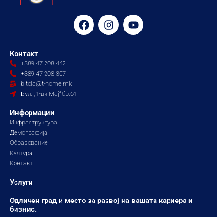
F
I
Y
a
n
o
c
s
u
e
t
t
Контакт
b
a
u
+389 47 208 442
o
g
b
+389 47 208 307
o
r
e
bitola@t-home.mk
k
a
Бул. „1-ви Мај“ бр.61
m
Информации
Инфраструктура
Демографија
Образование
Култура
Контакт
Услуги
Одличен град и место за развој на вашата кариера и
бизнис.