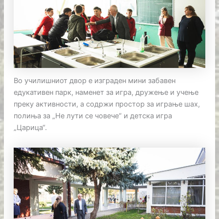
Во училишниот двор е изграден мини забавен
едукативен парк, наменет за игра, дружење и учење
преку активности, а содржи простор за играње шах,
полиња за „Не лути се човече“ и детска игра
„Царица“.