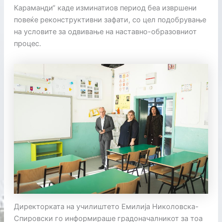
Караманди“ каде изминатиов период беа извршени
повеќе реконструктивни зафати, со цел подобрување
на условите за одвивање на наставно-образовниот
процес.
Директорката на училиштето Емилија Николовска-
Спировски го информираше градоначалникот за тоа