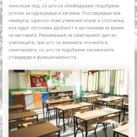
линолеум под, со што се обезбедуваат подобрени
услови за одржување и хигиена. Поставување нов
намештај, односно нови ученички клупи и столчиња,
кои нудат поголема удобност и ергономија за време
на наставата. Реновирање на санитарниот дел во
училниците, при што се заменети плочките и
санитаријата, со што се подобрени хигиенските
стандарди и функционалноста.