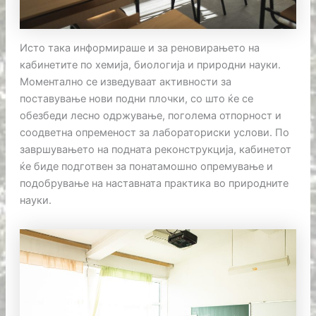
Исто така информираше и за реновирањето на
кабинетите по хемија, биологија и природни науки.
Моментално се изведуваат активности за
поставување нови подни плочки, со што ќе се
обезбеди лесно одржување, поголема отпорност и
соодветна опременост за лабораториски услови. По
завршувањето на подната реконструкција, кабинетот
ќе биде подготвен за понатамошно опремување и
подобрување на наставната практика во природните
науки.