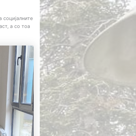
а социјалните
ст, а со тоа