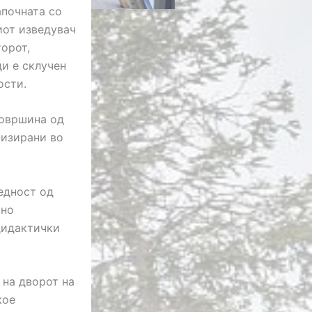
апочната со
иот изведувач
орот,
и е склучен
ости.
површина од
низирани во
едност од
шно
дидактички
 на дворот на
кое