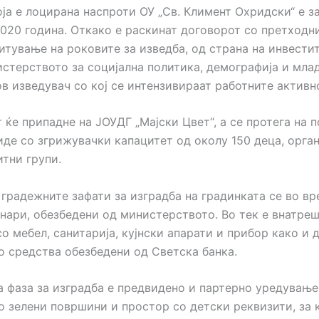
ја е лоцирана наспроти ОУ „Св. Климент Охридски“ е з
2020 година. Откако е раскинат договорот со претходн
итување на роковите за изведба, од страна на инвестит
стерството за социјална политика, демографија и млад
в изведувач со кој се интензивираат работните активн
 ќе припадне на ЈОУДГ „Мајски Цвет“, а се протега на 
биде со згрижувачки капацитет од околу 150 деца, орга
итни групи.
 градежните зафати за изградба на градинката се во вр
енари, обезбедени од министерството. Во тек е внатре
о мебел, санитарија, кујнски апарати и прибор како и 
о средства обезбедени од Светска банка.
а фаза за изградба е предвидено и партерно уредување
со зелени површини и простор со детски реквизити, за 