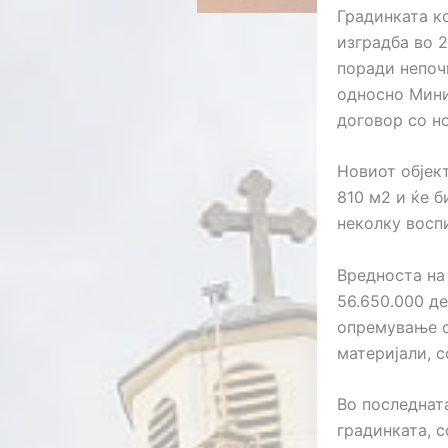
Градинката ко
изградба во 
поради непоч
односно Мини
договор со но
Новиот објект
810 м2 и ќе 
неколку восп
Вредноста на
56.650.000 д
опремување с
материјали, с
Во последнат
градинката, 