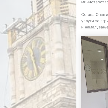
министерство
Со ова Општи
услуги за зг
и намалување