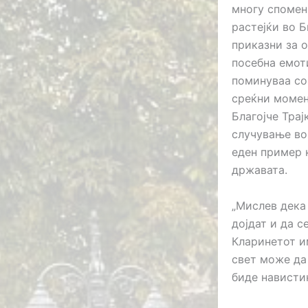
многу спомен
растејќи во 
приказни за 
посебна емот
поминуваа со 
среќни момен
Благојче Трај
случување во
еден пример 
државата.
„Мислев дека
дојдат и да с
Кларинетот им
свет може да 
биде нависти