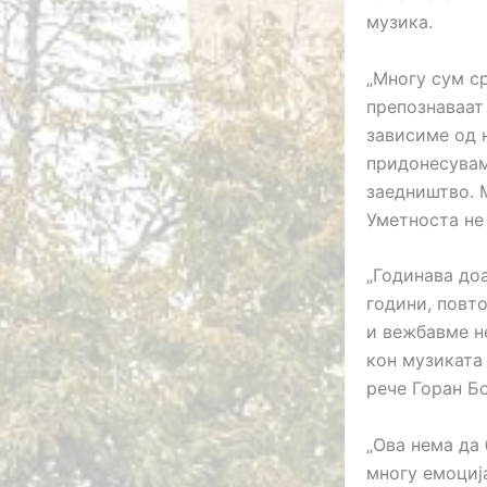
музика.
„Многу сум ср
препознаваат
зависиме од 
придонесувам
заедништво. М
Уметноста не 
„Годинава доа
години, повт
и вежбавме н
кон музиката 
рече Горан Бо
„Ова нема да 
многу емоција