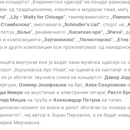
на концертот „Кларинетска одисеја“ ќе понуди разнови
вен од традиционални, класични и модерни теми, меѓу
ла“
,
„Lily – Waltz for Chicago“
, темпераментното
„Flamen
„Стамболско“
, емотивната
„Schindler’s List“
, спојот на
„
, потоа
„Кољо“
, динамичното
„Касапско оро“
,
„Sheva“
, д
ко и композициите
„Зејтинлиско“
,
„Пелистерско“
,
„Етно 
ко и други композиции кои произлегуваат од македонск
ицата виртуози кои ја водат оваа музичка одисеја со 
орот „Коруновска Арс Нова”, на сцената ќе настапат и 
ќе ја збогатат звучната слика на концертот:
Давор Јор
ијатури,
Оливер Јосифовски
на бас,
Алек Секуловски
н
ди Имери
на акустични и електрични гитари,
Ристо Кр
лија Мицев
на труба и
Александар Петров
на тапан.
ионален момент ќе внесе и делот збогатен со поезија 
аринетот“, чиј автор е Зоран Пејковски, а ќе бидат изв
лијана Мирчевска.