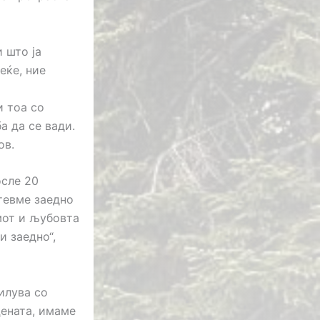
 што ја
еќе, ние
и тоа со
а да се вади.
ов.
осле 20
тевме заедно
мот и љубовта
и заедно“,
илува со
цената, имаме