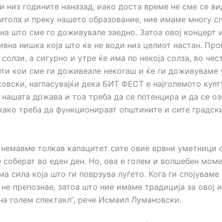
и низ годините наназад, иако доста време не сме се ви
Битола и преку нашето образование, ние имаме многу с
она што сме го доживувале заедно. Затоа овој концерт 
ивна нишка која што ќе не води низ целиот настан. Про
солзи, а сигурно и утре ќе има по некоја солза, во чес
ти кои сме ги доживеале некогаш и ќе ги доживуваме у
ковски, нагласувајќи дека БИТ ФЕСТ е најголемото кул
 нашата држава и тоа треба да се потенцира и да се оз
како треба да функционираат општините и сите градск
 немавме толкав капацитет сите овие врвни уметници 
е соберат во еден ден. Но, ова е голем и волшебен моме
а сила која што ги поврзува луѓето. Кога ги спојуваме 
не препознае, затоа што ние имаме традиција за овој и
на голем спектакл“, рече Исмаил Лумановски.