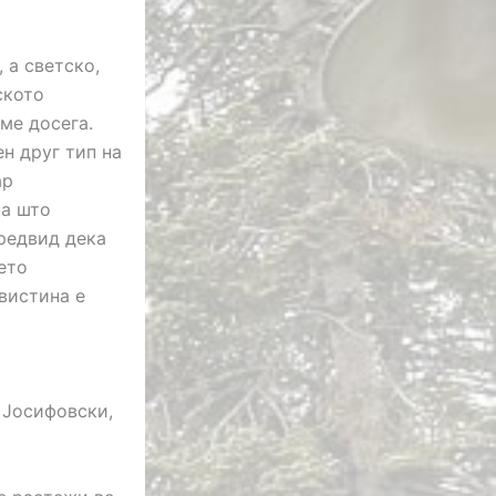
 а светско,
ското
ме досега.
н друг тип на
ар
на што
предвид дека
ето
авистина е
 Јосифовски,