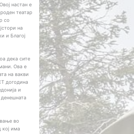
Овој настан е
ароден театар
р со
јстори на
ки и Благој
оа дека сите
мани. Ова е
ата на вакви
СТ догодина
едонија и
а денешната
ивање во
д кој има