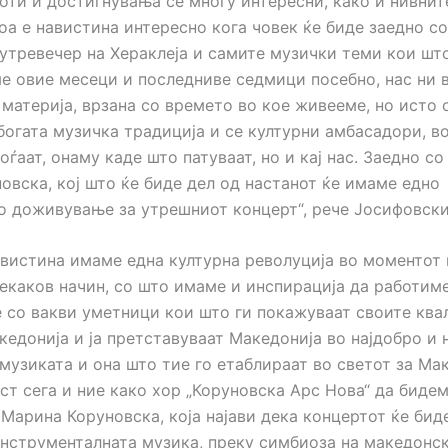
оти и достигнувања се многу интересни, како и нивнит
оа е навистина интересно кога човек ќе биде заедно со
утревечер на Хераклеја и самите музички теми кои што
е овие месеци и последниве седмици посебно, нас ни 
материја, врзана со времето во кое живееме, но исто 
богата музичка традиција и се културни амбасадори, во
оѓаат, онаму каде што патуваат, но и кај нас. Заедно со
овска, кој што ќе биде дел од настанот ќе имаме едно
о доживување за утрешниот концерт“, рече Јосифовски
авистина имаме една културна револуција во моментот 
некаков начин, со што имаме и инспирација да работиме
 со вакви уметници кои што ги покажуваат своите ква
едонија и ја претставуваат Македонија во најдобро и 
музиката и она што тие го етаблираат во светот за Мак
т сега и ние како хор „Коруновска Арс Нова“ да бидем
 Марина Коруновска, која најави дека концертот ќе биде
инструменталната музика, преку симбиоза на македонс