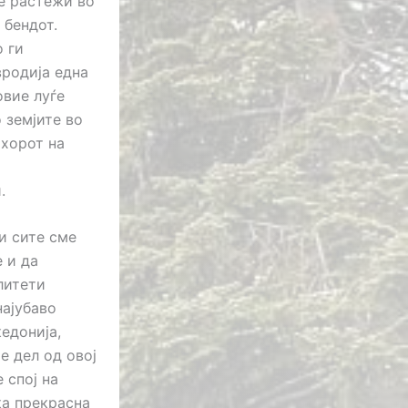
е растежи во
 бендот.
 ги
вродија една
овие луѓе
 земјите во
 хорот на
.
и сите сме
 и да
литети
најубаво
едонија,
е дел од овој
 спој на
ка прекрасна