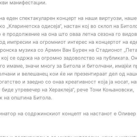
акви манифестации.
 на еден спектакуларен концерт на наши виртуози, наше,
о „Кларинетска одисеја“, настан кој во склоп на Битол
о е продолжение на она што оваа летна сезона го видов
од импресии на огромниот интерес на концертот на еде
тронска музика со Армин Ван Бурен на Стадионот „Пет
 кој се одржа на огромно задоволство на публиката. О
го имаме, значи многу за Битола и битолчани, имајќи 
толчани и велешанец кои ќе ни презентираат дел од наш
гатство и заедно со онаа креативност која ја носат, н
 биде утревечер на Хераклеја“, рече Тони Коњановски,
к на општина Битола.
инатор на содржинскиот концепт на настанот е Оливер