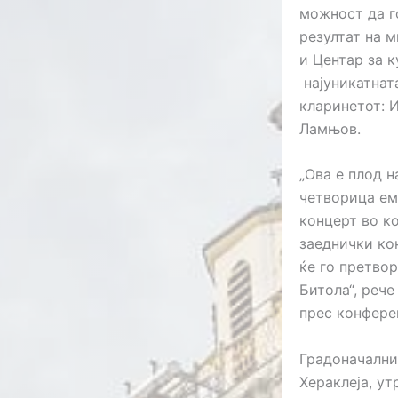
можност да го
резултат на 
и Центар за к
најуникатнат
кларинетот: И
Ламњов.
„Ова е плод 
четворица ем
концерт во к
заеднички ко
ќе го претво
Битола“, реч
прес конфере
Градоначални
Хераклеја, ут