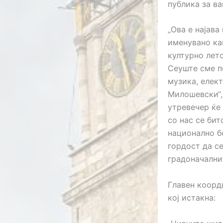
публика за в
„Ова е најава
именувано как
културно лет
Сеуште сме п
музика, елек
Милошевски“,
утревечер ќе 
со нас се би
национално бо
гордост да се
градоначални
Главен коорд
кој истакна: