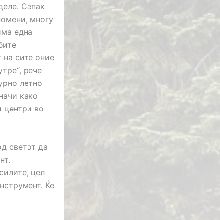
деле. Сепак
помени, многу
има една
бите
т на сите оние
тре“, рече
турно летно
начи како
и центри во
од светот да
нт.
силите, цел
нструмент. Ќе