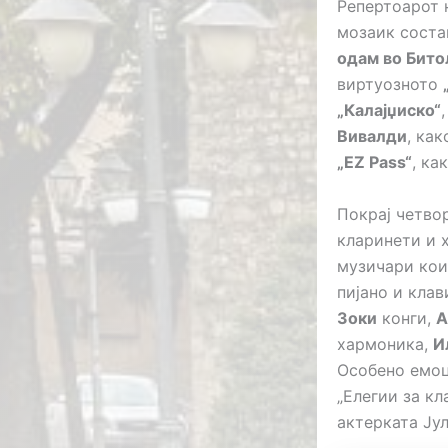
Репертоарот 
мозаик соста
одам во Бито
виртуозното
„Калајџиско“
Вивалди
, ка
„EZ Pass“
, ка
Покрај четвор
кларинети и х
музичари кои 
пијано и клав
Зоки
конги,
А
хармоника,
И
Особено емоц
„Елегии за кл
актерката Ју