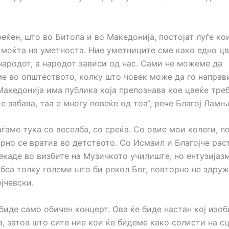
еќен, што во Битола и во Македонија, постојат луѓе кои
 моќта на уметноста. Ние уметниците сме како едно цв
народот, а народот зависи од нас. Сами не можеме да
е во општеството, колку што човек може да го направ
акедонија има публика која препознава кое цвеќе треб
е забава, таа е многу повеќе од тоа“, рече Благој Ламњ
ѓаме тука со веселба, со среќа. Со овие мои колеги, п
орно се вратив во детството. Со Исмаил и Благојче рас
екаде во визбите на Музичкото училиште, но ентузијаз
беа толку големи што би рекол Бог, повторно не здруж
јчевски.
биде само обичен концерт. Ова ќе биде настан кој изоб
, затоа што сите ние кои ќе бидеме како солисти на с