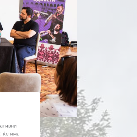
еативни
, ќе има