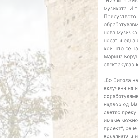
„Нивните жив
музиката. И т
Присуството 
обработувавм
нова музичка 
носат и една 
кои што се на
Марина Корун
спектакуларн
„Во Битола н
вклучени на 
соработуваме
надвор од Мак
светло преку 
имаме можнос
проект“, рече
вокалната и 