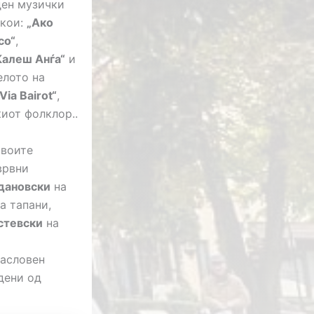
ден музички
 кои:
„Ако
co“
,
Калеш Анѓа“
и
елото на
Via Bairot“
,
иот фолклор..
своите
врвни
дановски
на
а тапани,
стевски
на
насловен
едени од