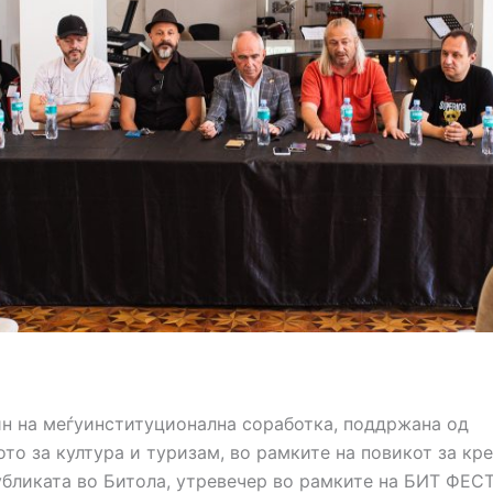
ин на меѓуинституционална соработка, поддржана од
то за култура и туризам, во рамките на повикот за кр
убликата во Битола, утревечер во рамките на БИТ ФЕСТ