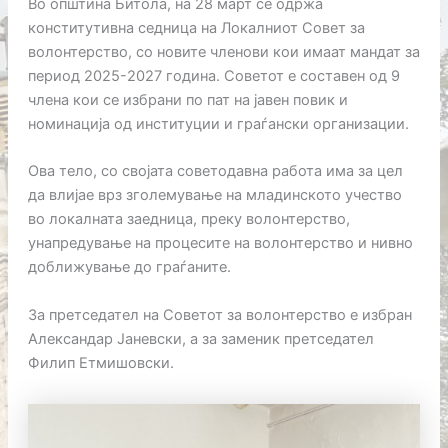
Во општина Битола, на 28 март се одржа
конститутивна седница на Локалниот Совет за
волонтерство, со новите членови кои имаат мандат за
период 2025-2027 година. Советот е составен од 9
члена кои се избрани по пат на јавен повик и
номинација од институции и граѓански организации.
Ова тело, со својата советодавна работа има за цел
да влијае врз зголемување на младинското учество
во локалната заедница, преку волонтерство,
унапредување на процесите на волонтерство и нивно
доближување до граѓаните.
За претседател на Советот за волонтерство е избран
Александар Јаневски, а за заменик претседател
Филип Етмишовски.