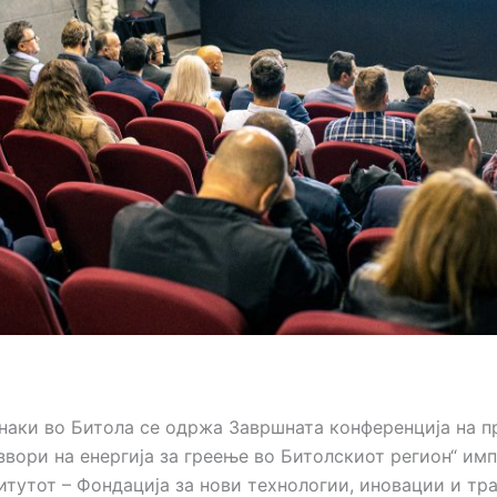
наки во Битола се одржа Завршната конференција на п
звори на енергија за греење во Битолскиот регион“ им
итутот – Фондација за нови технологии, иновации и тр