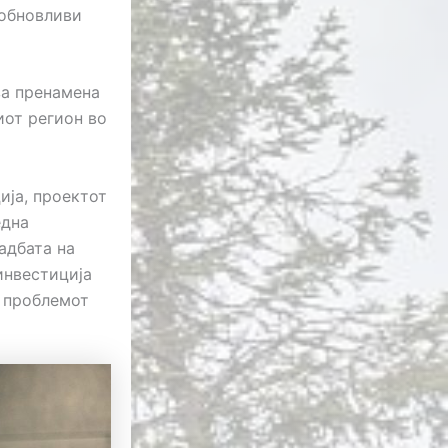
 обновливи
за пренамена
иот регион во
ија, проектот
една
адбата на
инвестиција
а проблемот