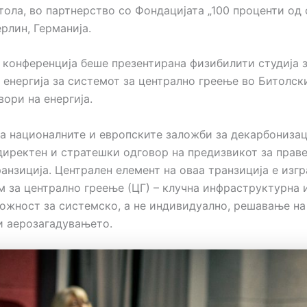
тола, во партнерство со Фондацијата „100 проценти од
рлин, Германија.
 конференција беше презентирана физибилити студија 
 енергија за системот за централно греење во Битолск
ори на енергија.
на националните и европските заложби за декарбонизац
директен и стратешки одговор на предизвикот за прав
анзиција. Централен елемент на оваа транзиција е изгр
м за централно греење (ЦГ) – клучна инфраструктурна 
можност за системско, а не индивидуално, решавање н
и аерозагадувањето.