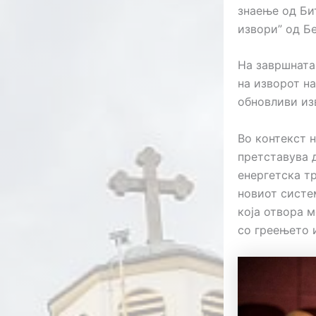
знаење од Би
извори” од Бе
На завршната
на изворот на
обновливи изв
Во контекст 
претставува 
енергетска тр
новиот систе
која отвора 
со греењето 