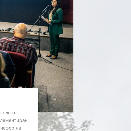
роектот
плементиран
ансфер на