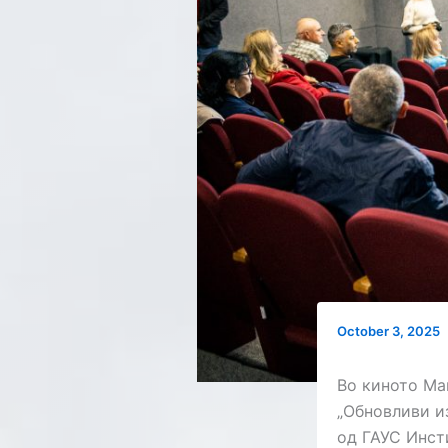
October 3, 2025
Во киното Ма
„Обновливи и
од ГАУС Инст