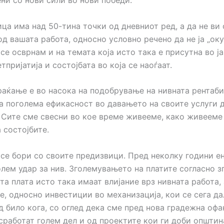
ни со нови сили во нови победи.
ица има над 50-тина точки од дневниот ред, а да не ви
д вашата работа, односно условно речено да не ја „ок
се осврнам и на темата која исто така е присутна во ја
етпријатија и состојбата во која се наоѓаат.
раќање е во насока на подобрување на нивната рентаби
а поголема ефикасност во давањето на своите услуги 
 Сите сме свесни во кое време живееме, како живееме 
 состојбите.
 се бори со своите предизвици. Пред неколку години е
олем удар за нив. Зголемувањето на платите согласно 
а плата исто така имаат влијание врз нивната работа,
е, односно инвестиции во механизација, кои се сега да
д било кога, со оглед дека сме пред нова градежна офа
 сработат голем дел и од проектите кои ги доби општин