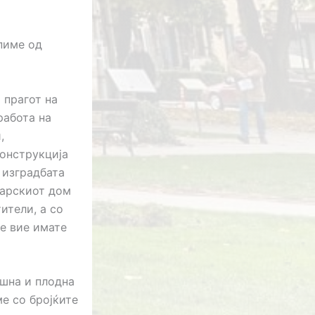
пиме од
 прагот на
работа на
,
конструкција
 изградбата
нарскиот дом
ители, а со
те вие имате
ешна и плодна
е со бројќите