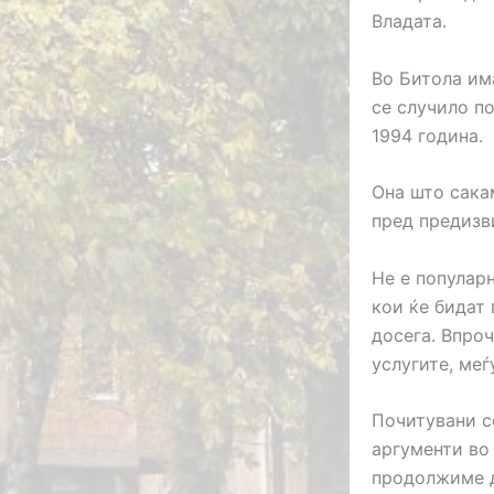
Владата.
Во Битола им
се случило п
1994 година.
Она што сака
пред предизв
Не е популарн
кои ќе бидат
досега. Впроч
услугите, меѓ
Почитувани с
аргументи во 
продолжиме д