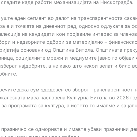
 следите каде работи механизацијата на Нискоградба.
, уште еден сегмент во делот на транспарентноста сака
тоа е и точката на дневниот ред, односно одлуката за 
елекција на кандидати кои пројавиле интерес за члено
бори и надзорните одбори за материјално – финансиск
пријатија основани од Општина Битола. Општината преку
ница, социјалните мрежи и медиумите јавно го објави о
изберат најдобрите, а не како што некои велат и било в
обните.
речите дека сум здодевен со зборот транспарентност, н
ркалезната маса насловена Културна Битола во 2026 го
за програмата за култура, а истото го имавме и за јав
.
 празнично се одморивте и имавте убави празнични ден