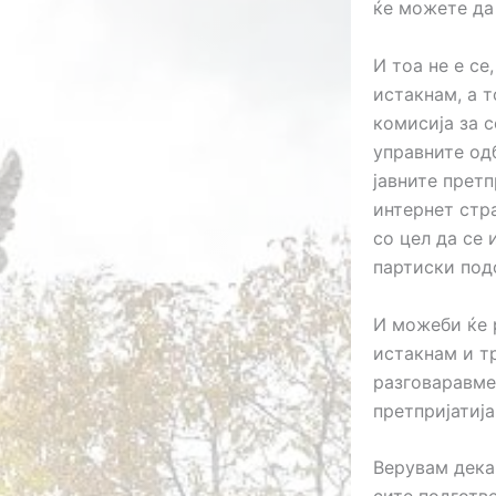
ќе можете да
И тоа не е се
истакнам, а 
комисија за с
управните од
јавните прет
интернет стра
со цел да се 
партиски под
И можеби ќе 
истакнам и т
разговаравме 
претпријатија
Верувам дека