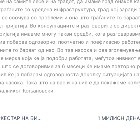
е на самите себе и на градот, да имаме град онаков к
граѓаните со уредена инфраструктура, град кој заради 
 се соочува со проблеми и она што граѓаните го бараат
етпријатија. Во консултациите и разговорите со директ
ријатија имавме многу такви средби, кога разговаравм
 нив побарав одговорно, поотчетно и поефикасно работ
ните го бараат од нас. Во таа насока и ова зголемувањ
е мерка која ќе ја подобри работата, меѓутоа нивниот в
а што се договоривме за 6 месеци ќе имаме повторно 
нив ќе ја побарам одговорноста доколку ситуацијата на
а насока. Така што на вас и на нив е да покажеме кол
чалникот Коњановски.
НУ КАМЕРЕН ОРКЕСТАР НА БИТОЛА-ИНСТИТУЦИЈА КОЈА ЈА АФИРМИРА И РАЗВИВА МУЗИЧКАТА УМЕТНОСТ