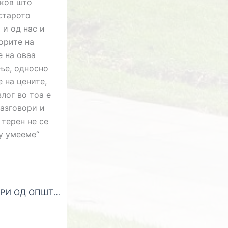
аков што
старото
 и од нас и
орите на
е на оваа
ење, односно
е на цените,
лог во тоа е
разговори и
 терен не се
ку умееме“
1 МИЛИОН ДЕНАРИ ОД ОПШТИНА БИТОЛА ЗА ПОДГОТОВКИТЕ НА РУСТЕМОВСКИ ЗА ОЛИМПИЈАДА