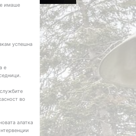
ње имаше
сакам успешна
а е
седници.
 службите
касност во
новата алатка
 интервенции