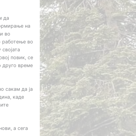
м да
формирање на
ви во
о работење во
 својата
вој повик, се
о друго време
о сакам да ја
дина, каде
ните
ови, а сега