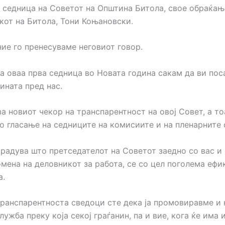
 седница на Советот на Општина Битола, свое обраќа
кот на Битола, Тони Коњановски.
ие го пренесуваме неговиот говор.
на оваа прва седница во Новата година сакам да ви по
ината пред нас.
а новиот чекор на транспарентност на овој Совет, а то
о гласање на седниците на комисиите и на пленарните 
 радува што претседателот на Советот заедно со вас и
омена на деловникот за работа, се со цел поголема ефи
а.
 транспарентноста сведоци сте дека ја промовиравме и 
лужба преку која секој граѓанин, па и вие, кога ќе има