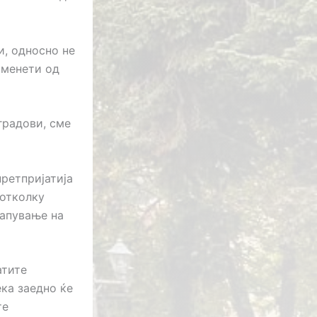
и, односно не
оменети од
градови, сме
претпријатија
 отколку
капување на
атите
ека заедно ќе
те