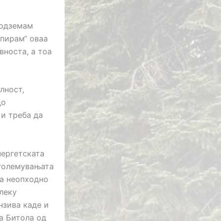
 одземам
упирам“ оваа
вноста, а тоа
лност,
до
и треба да
нергетската
зголемувањата
 а неопходно
леку
нзива каде и
а Битола од