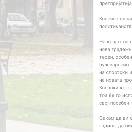
претпријатија
Конечно една
политиканств
На крајот на
нова градежн
терен, особе
булеварскиот
на спортски 
на новата пр
Копанки кој з
тоа ќе го исп
свој посебен 
Сакам да ви с
година, да б