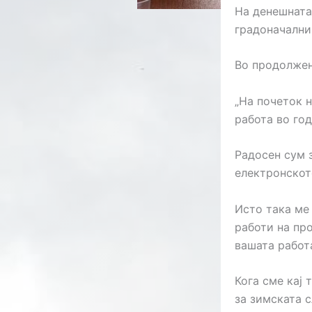
На денешната
градоначални
Во продолжен
„На почеток 
работа во год
Радосен сум з
електронскот
Исто така ме
работи на пр
вашата работ
Кога сме кај
за зимската с