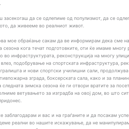
.
ш засекогаш да се одлепиме од популизмот, да се одле
ото, да живееме во реалниот живот.
 ова мое обраќање сакам да ве информирам дека сме на
а сезона кога течат подготовките, оти ќе имаме многу 
но во инфраструктурата, реконструкција на многу улици
 влез, подобрување на спортската инфраструктура, ре
игралишта и нови спортски училишни сали, продолжува
отивпожарна зграда, боксерската сала, како и за плани
а следната зимска сезона ќе ги отвори вратите за посет
олниме ветувањето за изградба на овој дом, во што си
придонес.
е заблагодарам и вас и на граѓаните и да посакам усп
идеме реални во нашите искажување, да не манипулирам