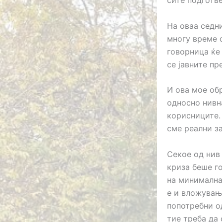
сите подготве
На оваа седн
многу време о
говорница ќе 
се јавните пр
И ова мое об
односно нивн
корисниците.
сме реални за
Секое од нив
криза беше г
на минималнат
е и вложувањ
попотребни о
тие треба да