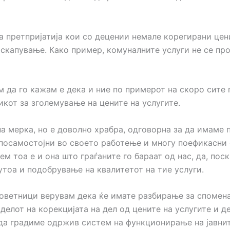
а претпријатија кои со децении немале корегирани цен
оскапување. Како пример, комуналните услуги не се пр
м да го кажам е дека и ние по примерот на скоро сите 
икот за зголемување на цените на услугите.
а мерка, но е доволно храбра, одговорна за да имаме 
 посамостојни во своето работење и многу поефикасни
ем тоа е и она што граѓаните го бараат од нас, да, пос
утоа и подобрување на квалитетот на тие услуги.
оветници верувам дека ќе имате разбирање за спомен
делот на корекцијата на дел од цените на услугите и д
а градиме одржив систем на функционирање на јавни