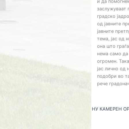
и да помогнем
заслужуваат 
градско јадро
од јавните пр
јавните претп
тема, јас од
она што граѓа
нема само да 
огромен. Так
јас лично од 
подобри во та
рече градона