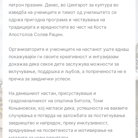
патрон празник. Денес, во Центарот за култура во
изведба на учениците и тимот од училиштето се
одржа пригодна програма и чествување на
традицијата и вредностите во чест на Коста
Апостолов Солев Рацин.
Организаторите и учесниците на настанот уште еднаш
покажувајќи ги своите креативност и ентузијазам
докажаа дека секое дете заслужува можности за
вклучување, поддршка и љубов, а попреченоста не е
пречка за заеднички успеси.
На денешниот настан, присуствуваше и
градоначалникот на општина Битола, Тони
Коњановски, кој нагласи дека, успешноста на ваквите
случувања е потврда на заложбата за постигнување
заедништво и напредок, преку инклузивност,
вреднување на посветеноста и мотивирање на
младите за нови резултати.