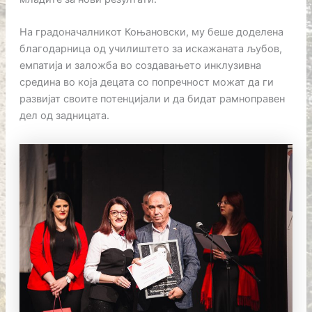
На градоначалникот Коњановски, му беше доделена
благодарница од училиштето за искажаната љубов,
емпатија и заложба во создавањето инклузивна
средина во која децата со попречност можат да ги
развијат своите потенцијали и да бидат рамноправен
дел од задницата.