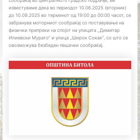
сообраќај во централното градско подрачје, Ве
известуваме дека во периодот 10.06.2025 (вторник)
до 10.09.2025 во терминот од 19:00 до 00:00 часот, се
забранува моторниот сообраќај со поставување на
физички препреки на спојот на улицата „Димитар
Илиевски Мурато“ и улица „Широк Сокак“, со што се
овозможува безбеден пешачки сообраќај.