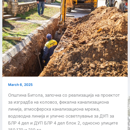
March 6, 2025
Општина Битола, започна со реализација на проектот
за изградба на коловоз, фекална канализациона
линија, атмосферска канализациона мрежа,
водоводна линија и улично осветлување за ДУП за
БЛР 4 дел и ДУП БЛР 4 дел блок 2, односно улиците
150,170 и 210 та.