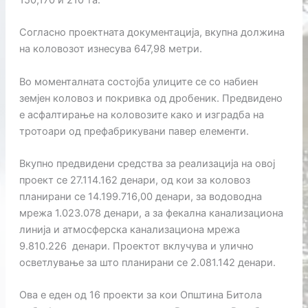
Согласно проектната документација, вкупна должина
на коловозот изнесува 647,98 метри.
Во моменталната состојба улиците се со набиен
земјен коловоз и покривка од дробеник. Предвидено
е асфалтирање на коловозите како и изградба на
тротоари од префабрикувани павер елементи.
Вкупно предвидени средства за реализација на овој
проект се 27.114.162 денари, од кои за коловоз
планирани се 14.199.716,00 денари, за водоводна
мрежа 1.023.078 денари, а за фекална канализациона
линија и атмосферска канализациона мрежа
9.810.226 денари. Проектот вклучува и улично
осветлување за што планирани се 2.081.142 денари.
Ова е еден од 16 проекти за кои Општина Битола