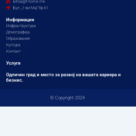
bitola@t-home.mk
k
a
Бул. „1-ви Мај“ бр.61
m
Информации
Инфраструктура
Демографија
Образование
Култура
Контакт
Услуги
Одличен град и место за развој на вашата кариера и
бизнис.
© Copyright 2024