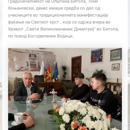
Градоначалникот на Општина Битола, Тони
Коњановски, денес имаше средба со дел од
учесниците во традиционалната манифестација
фаќање на Светиот крст , која се одржа вчера во
Храмот „Свети Великомаченик Димитриј“ во Битола,
по повод Богојавление Водици.