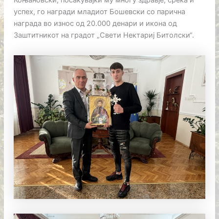
Коњановски, посакувајќи му многу здравје, среќа и
успех, го награди младиот Бошевски со парична
награда во износ од 20.000 денари и икона од
Заштитникот на градот „Свети Нектариј Битолски“.