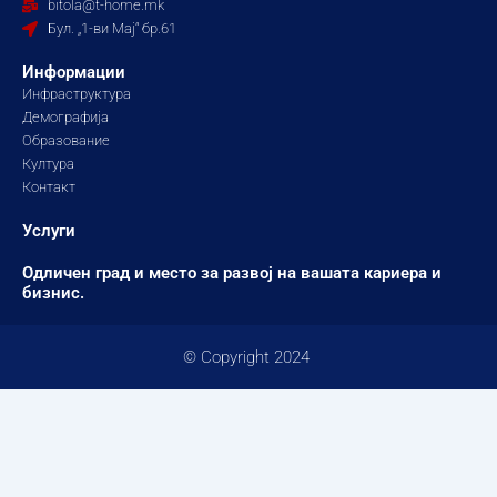
bitola@t-home.mk
k
a
Бул. „1-ви Мај“ бр.61
m
Информации
Инфраструктура
Демографија
Образование
Култура
Контакт
Услуги
Одличен град и место за развој на вашата кариера и
бизнис.
© Copyright 2024