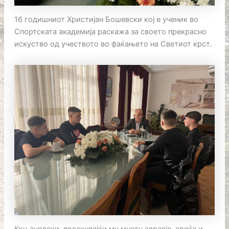
16 годишниот Христијан Бошевски кој е ученик во
Спортската академија раскажа за своето прекрасно
искуство од учеството во фаќањето на Светиот крст.