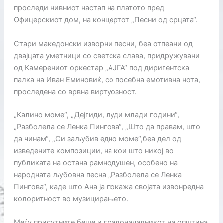
проследи нивниот настап на платото пред
Офицерскиот дом, на концертот „Песни од срцата“.
Стари македонски изворни песни, беа отпеани од
двајцата уметници со светска слава, придружувани
од Камерениот оркестар „АЈГА“ под диригентска
палка на Иван Еминовиќ, со посебна емотивна нота,
проследена со врвна виртуозност.
„Калино моме“, „Дејгиди, луди млади години“,
„Разболела се Ленка Пингова“, „Што да правам, што
да чинам“, „Си заљубив едно моме“,беа дел од
изведените композиции, на кои што никој во
публиката на остана рамнодушен, особено на
народната љубовна песна „Разболела се Ленка
Пингова“, каде што Ана ја покажа својата извонредна
колоритност во музицирањето.
Меѓу присутните беше и градоначалникот на општина