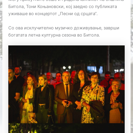
Битола, Тони Коњановски, кој заедно со публиката
уживаше во концертот „Песни од срцата“.
Со ова исклучително музичко доживување, заврши
богатата летна културна сезона во Битола.