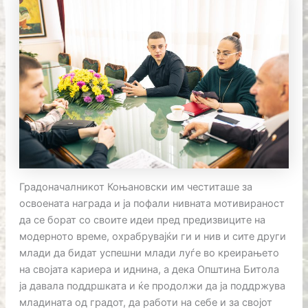
Градоначалникот Коњановски им честиташе за
освоената награда и ја пофали нивната мотивираност
да се борат со своите идеи пред предизвиците на
модерното време, охрабрувајќи ги и нив и сите други
млади да бидат успешни млади луѓе во креирањето
на својата кариера и иднина, а дека Општина Битола
ја давала поддршката и ќе продолжи да ја поддржува
младината од градот, да работи на себе и за својот