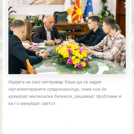
Идејата на овој натпревар беше да се најдат
најталентираните средношколци, оние кои ќе
креираат милионски бизниси, решаваат проблеми и
ќе го менуваат светот.