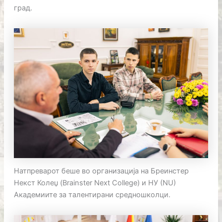
град.
Натпреварот беше во организација на Бреинстер
Некст Колеџ (Brainster Next College) и НУ (NU)
Академиите за талентирани средношколци.