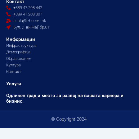
Контакт
b
a
u
+389 47 208 442
o
g
b
+389 47 208 307
o
r
e
bitola@t-home.mk
k
a
Бул. „1-ви Мај“ бр.61
m
Информации
Инфраструктура
Демографија
Образование
Култура
Контакт
Услуги
Одличен град и место за развој на вашата кариера и
бизнис.
© Copyright 2024