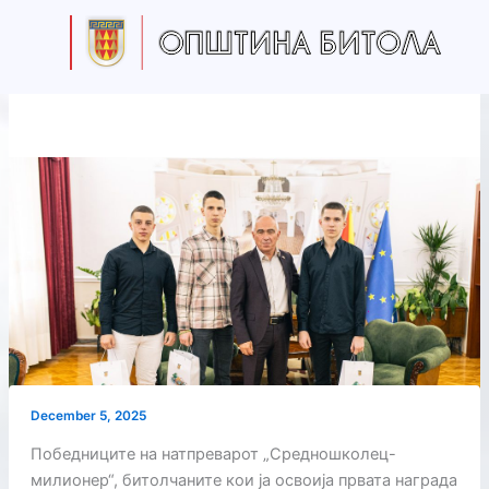
Skip
to
content
December 5, 2025
Победниците на натпреварот „Средношколец-
милионер“, битолчаните кои ја освоија првата награда