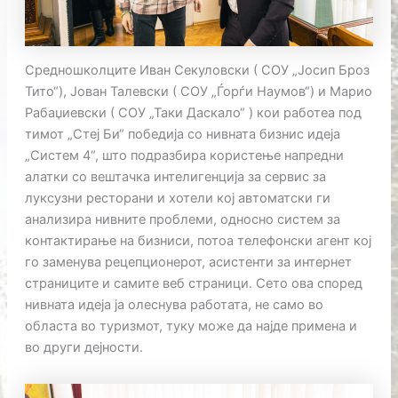
Средношколците Иван Секуловски ( СОУ „Јосип Броз
Тито“), Јован Талевски ( СОУ „Ѓорѓи Наумов“) и Марио
Рабаџиевски ( СОУ „Таки Даскало“ ) кои работеа под
тимот „Стеј Би“ победија со нивната бизнис идеја
„Систем 4“, што подразбира користење напредни
алатки со вештачка интелигенција за сервис за
луксузни ресторани и хотели кој автоматски ги
анализира нивните проблеми, односно систем за
контактирање на бизниси, потоа телефонски агент кој
го заменува рецепционерот, асистенти за интернет
страниците и самите веб страници. Сето ова според
нивната идеја ја олеснува работата, не само во
областа во туризмот, туку може да најде примена и
во други дејности.