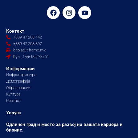
F
I
Y
a
n
o
c
s
u
e
t
t
Контакт
b
a
u
+389 47 208 442
o
g
b
+389 47 208 307
o
r
e
bitola@t-home.mk
k
a
Бул. „1-ви Мај“ бр.61
m
Информации
Инфраструктура
Демографија
Образование
Култура
Контакт
Услуги
Одличен град и место за развој на вашата кариера и
бизнис.