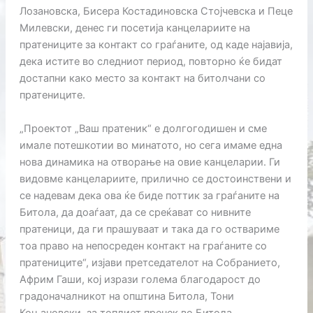
Лозановска, Бисера Костадиновска Стојчевска и Пеце
Милевски, денес ги посетија канцелариите на
пратениците за контакт со граѓаните, од каде најавија,
дека истите во следниот период, повторно ќе бидат
достапни како место за контакт на битолчани со
пратениците.
„Проектот „Ваш пратеник“ е долгогодишен и сме
имале потешкотии во минатото, но сега имаме една
нова динамика на отворање на овие канцеларии. Ги
видовме канцелариите, прилично се достоинствени и
се надевам дека ова ќе биде поттик за граѓаните на
Битола, да доаѓаат, да се среќават со нивните
пратеници, да ги прашуваат и така да го оствариме
тоа право на непосреден контакт на граѓаните со
пратениците“, изјави претседателот на Собранието,
Африм Гаши, кој изрази голема благодарост до
градоначалникот на општина Битола, Тони
Коњановски, за топлиот пречек во Битола.