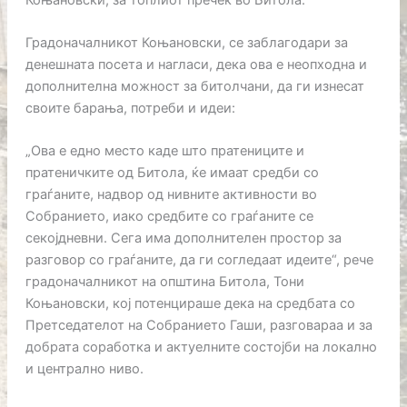
Градоначалникот Коњановски, се заблагодари за
денешната посета и нагласи, дека ова е неопходна и
дополнителна можност за битолчани, да ги изнесат
своите барања, потреби и идеи:
„Ова е едно место каде што пратениците и
пратеничките од Битола, ќе имаат средби со
граѓаните, надвор од нивните активности во
Собранието, иако средбите со граѓаните се
секојдневни. Сега има дополнителен простор за
разговор со граѓаните, да ги согледаат идеите“, рече
градоначалникот на општина Битола, Тони
Коњановски, кој потенцираше дека на средбата со
Претседателот на Собранието Гаши, разговараа и за
добрата соработка и актуелните состојби на локално
и централно ниво.