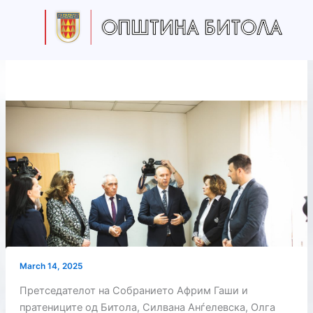
Skip
to
content
March 14, 2025
Претседателот на Собранието Африм Гаши и
пратениците од Битола, Силвана Анѓелевска, Олга