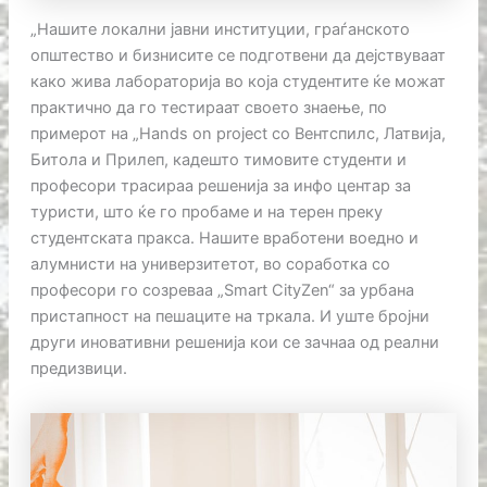
„Нашите локални јавни институции, граѓанското
општество и бизнисите се подготвени да дејствуваат
како жива лабораторија во која студентите ќе можат
практично да го тестираат своето знаење, по
примерот на „Hands on project со Вентспилс, Латвија,
Битола и Прилеп, кадешто тимовите студенти и
професори трасираа решенија за инфо центар за
туристи, што ќе го пробаме и на терен преку
студентската пракса. Нашите вработени воедно и
алумнисти на универзитетот, во соработка со
професори го созреваа „Smart CityZen“ за урбана
пристапност на пешаците на тркала. И уште бројни
други иновативни решенија кои се зачнаа од реални
предизвици.