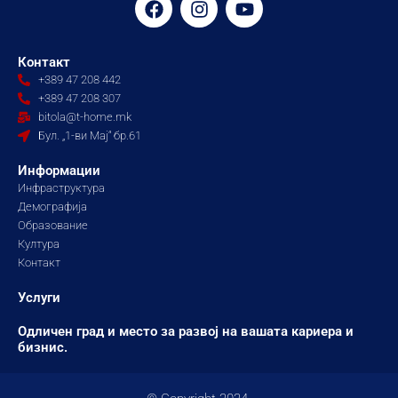
a
n
o
c
s
u
e
t
t
Контакт
b
a
u
+389 47 208 442
o
g
b
+389 47 208 307
o
r
e
bitola@t-home.mk
k
a
Бул. „1-ви Мај“ бр.61
m
Информации
Инфраструктура
Демографија
Образование
Култура
Контакт
Услуги
Одличен град и место за развој на вашата кариера и
бизнис.