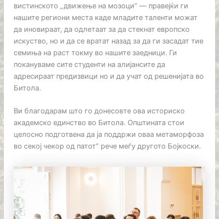
вистинското „движење на мозоци” — правејќи ги
нашите региони места каде младите таленти можат
да иновираат, да одлетаат за да стекнат европско
искуство, но и да се вратат назад за да ги засадат тие
семиња на раст токму во нашите заедници. Ги
покануваме сите студенти на алијансите да
адресираат предизвици но и да учат од решенијата во
Битола.
Ви благодарам што го донесовте ова историско
академско единство во Битола. Општината стои
целосно подготвена да ја поддржи оваа метаморфоза
во секој чекор од патот“ рече меѓу другото Бојкоски.