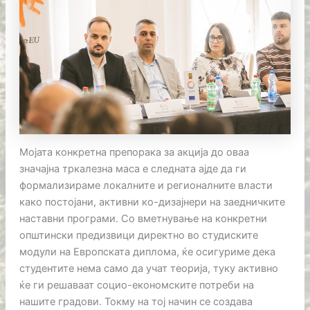
Мојата конкретна препорака за акција до оваа
значајна тркалезна маса е следната ајде да ги
формализираме локалните и регионалните власти
како постојани, активни ко-дизајнери на заедничките
наставни програми. Со вметнување на конкретни
општински предизвици директно во студиските
модули на Европската диплома, ќе осигуриме дека
студентите нема само да учат теорија, туку активно
ќе ги решаваат социо-економските потреби на
нашите градови. Токму на тој начин се создава