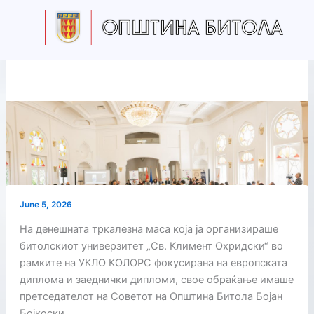
Skip
to
content
June 5, 2026
На денешната тркалезна маса која ја организираше
битолскиот универзитет „Св. Климент Охридски“ во
рамките на УКЛО КОЛОРС фокусирана на европската
диплома и заеднички дипломи, свое обраќање имаше
претседателот на Советот на Општина Битола Бојан
Бојкоски.