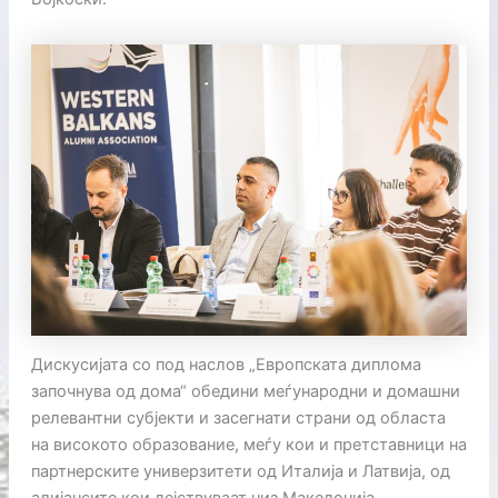
Дискусијата со под наслов „Европската диплома
започнува од дома“ обедини меѓународни и домашни
релевантни субјекти и засегнати страни од областа
на високото образование, меѓу кои и претставници на
партнерските универзитети од Италија и Латвија, од