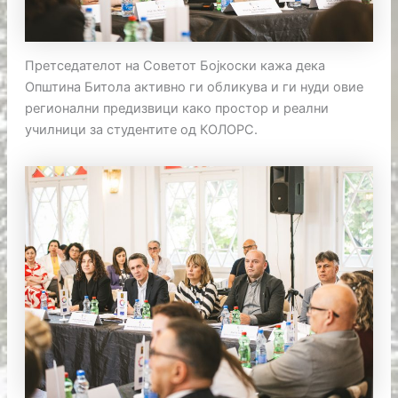
Претседателот на Советот Бојкоски кажа дека
Општина Битола активно ги обликува и ги нуди овие
регионални предизвици како простор и реални
училници за студентите од КОЛОРС.