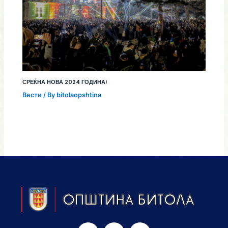
СРЕЌНА НОВА 2024 ГОДИНА!
Вести
/ By
bitolaopshtina
F
I
Y