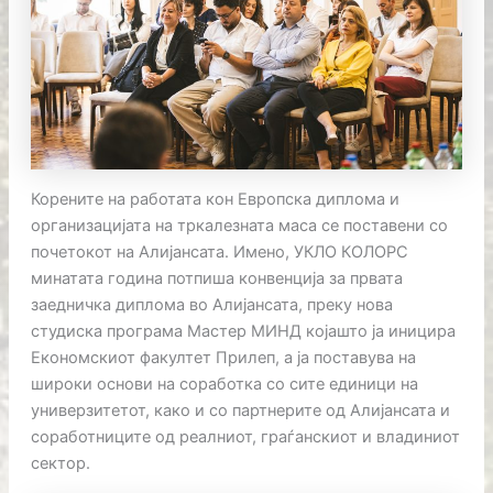
Корените на работата кон Европска диплома и
организацијата на тркалезната маса се поставени со
почетокот на Алијансата. Имено, УКЛО КОЛОРС
минатата година потпиша конвенција за првата
заедничка диплома во Алијансата, преку нова
студиска програма Мастер МИНД којашто ја иницира
Економскиот факултет Прилеп, а ја поставува на
широки основи на соработка со сите единици на
универзитетот, како и со партнерите од Алијансата и
соработниците од реалниот, граѓанскиот и владиниот
сектор.