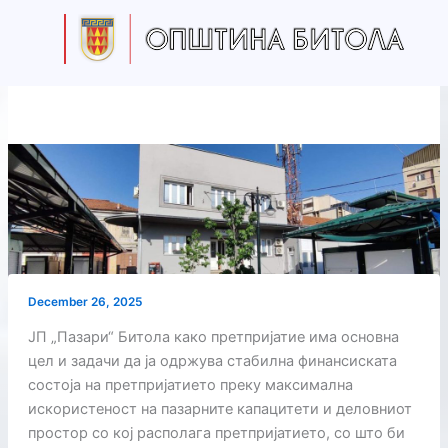
Skip
to
content
December 26, 2025
ЈП „Пазари“ Битола како претпријатие има основна
цел и задачи да ја одржува стабилна финансиската
состоја на претпријатието преку максимална
искористеност на пазарните капацитети и деловниот
простор со кој располага претпријатието, со што би