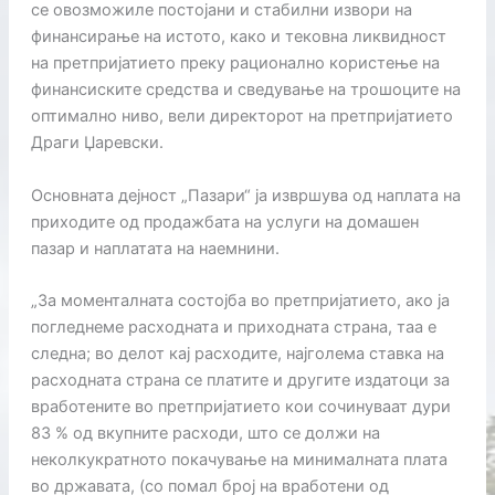
се овозможиле постојани и стабилни извори на
финансирање на истото, како и тековна ликвидност
на претпријатието преку рационално користење на
финансиските средства и сведување на трошоците на
оптимално ниво, вели директорот на претпријатието
Драги Џаревски.
Основната дејност „Пазари“ ја извршува од наплата на
приходите од продажбата на услуги на домашен
пазар и наплатата на наемнини.
„За моменталната состојба во претпријатието, ако ја
погледнеме расходната и приходната страна, таа е
следна; во делот кај расходите, најголема ставка на
расходната страна се платите и другите издатоци за
вработените во претпријатието кои сочинуваат дури
83 % од вкупните расходи, што се должи на
неколкукратното покачување на минималната плата
во државата, (со помал број на вработени од