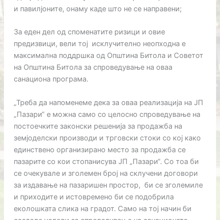
и павилјоните, онаму каде што не се направени;
За еден дел од споменатите ризици и овие
предизвици, вели тој исклучително неопходна е
максимална поддршка од Општина Битола и Советот
на Општина Битола за спроведување на оваа
санациона програма.
„Треба да напоменеме дека за оваа реализација на ЈП
„Пазари“ е можна само со целосно спроведување на
постоечките законски решенија за продажба на
земјоделски производи и трговски стоки со кој како
единствено организирано место за продажба се
пазарите со кои стопанисува ЈП „Пазари“. Со тоа би
се очекувале и зголемен број на склучени договори
за издавање на пазаришен простор, би се зголемиле
и приходите и истовремено би се подобрила
еколошката слика на градот. Само на тој начин би