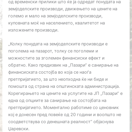
од временски прилики што ќе ја одредат понудата на
земјоделските производи, движењето на цените на
големо и мало на земјоделските производи,
куповната моќ на населението, квалитетот на
изложените производи.
„Колку понудата на земјоделските производи е
поголема на пазарот, толку се поголеми и
можностите за зголемен финансиски ефект и
обратно. Како предизвик на „Пазари“ е санирање на
финансиската состојба во која се наоѓа
претпријатието, за што неопходна ќе ни биде и
помошта од страна на општинската администрација.
Корегирањето на цените на услугите на ЈП „Пазари“ е
една од опциите за санирање на состојбата на
претпријатието. Моментално работиме со ценовник
кој е донесен пред повеќе од 20 години и воопшто не
соодветствува со денешната реалност“ објаснува
Џаревски.