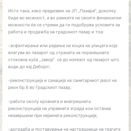
Исто така, како предизвик на ЈП „Пазари“, доколку
биде во можност, а во рамките на своите финансиски
можности ќе се стреми да ги подобрува условите за
работа и продажба на градскиот пазар и тоа:
-асфалтирање или редење на коцка на улицата која
влегува во пазарот од страната на поранешната
стоковна куќа „Јавор“ се до излезот од пазарот што
води до кај Дебојот;
-реконструкција и санација на санитарниот јазол на
реон бр.6 во Градскиот пазар;
-работи околу кровната и внатрешната
реконструкција на управната зграда кои останаа
незавршени при нејзината реконструкција;
-доградба и поставување на настрешници на тезгите