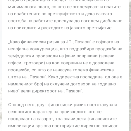
минималната плата, со што се зголемуваат и платите
на вработените во претпријатието и дека ваквата
состојба на работите доведува до поголем дисбаланс
на приходите и расходите на јавното претпијатие.
„Како финансиски ризик за ЈП „Пазари“ е појавата на
нелојална конкуренција, што подразбира продажба на
земјоделски производи на јавни површини (зелени
појаси, тротоари) на кои површини не е дозволена
продажба, со што се нанесува голема финансиска
штета на „Пазари“. Како директна последица од ова е
намалениот број на склучени договори на годишно
ниво“ вели директорот на „Пазари“.
Според него, друг финансиски ризик претставува и
сезонскиот карактер на производите што се
продаваат на пазарот, тоа значи дека финансиските
импликации врз ова претпријатие директно зависат