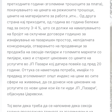
претходните години-зголемени трошоците за плата),
покачувањето на цената на режиските трошоци,
цените на материјалите за работа ,итн… Од друга
страна кај приходите, од година во година бележи
пад за околу 3-4 %, што се должи на намалувањето
на бројот на склучени договори годишно за
изнајмување на пазаришен простор, нелојалната
конкуренција, отварањето на продавници за
продажба на овошје-пилјари и големите маркети со
пилјари, како и стариот ценовник со цените на
услугите во ЈП Пазари кој датира повеќе од пред 20
години. Оттука се наметнува потреба, имајќи го
предвид зголемениот општ индекс на цени во сите
сфери на живеење, да се донеси нов ценовник на
услугите со нови цени кои ќе ги нуди ЈП „Пазари“,
објаснува Џаревски.
Тој вели дека треба да се напомене дека секоја
година продолжува трендот за зголемување на