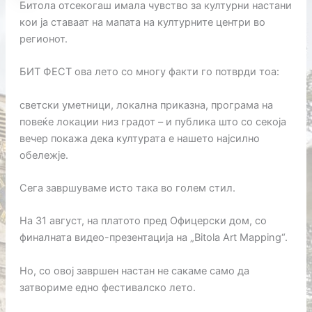
Битола отсекогаш имала чувство за културни настани
кои ја ставаат на мапата на културните центри во
регионот.
БИТ ФЕСТ ова лето со многу факти го потврди тоа:
светски уметници, локална приказна, програма на
повеќе локации низ градот – и публика што со секоја
вечер покажа дека културата е нашето најсилно
обележје.
Сега завршуваме исто така во голем стил.
На 31 август, на платото пред Офицерски дом, со
финалната видео-презентација на „Bitola Art Mapping“.
Но, со овој завршен настан не сакаме само да
затвориме едно фестивалско лето.