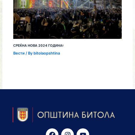
СРЕЌНА НОВА 2024 ГОДИНА!
Вести
/ By
bitolaopshtina
F
I
Y