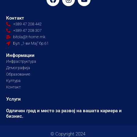
a
n
o
c
s
u
e
t
t
Контакт
b
a
u
+389 47 208 442
o
g
b
+389 47 208 307
o
r
e
bitola@t-home.mk
k
a
Бул. „1-ви Мај“ бр.61
m
Информации
Инфраструктура
Демографија
Образование
Култура
Контакт
Услуги
Одличен град и место за развој на вашата кариера и
бизнис.
© Copyright 2024