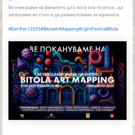
Ве очекуваме на финалето што носи нов почеток…да
затвориме во стил и да размислуваме за иднината.
#БитФест2025
#BitolaArtMapping
#LightFestivalBitola