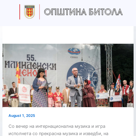
Skip
to
content
August 1, 2025
Со вечер на интернационална музика и игра
исполнета со прекрасна музика и изведби, на