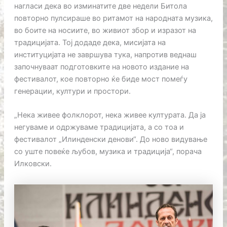
нагласи дека во изминатите две недели Битола
повторно пулсираше во ритамот на народната музика,
во боите на носиите, во живиот збор и изразот на
традицијата. Тој додаде дека, мисијата на
институцијата не завршува тука, напротив веднаш
започнуваат подготовките на новото издание на
фестивалот, кое повторно ќе биде мост помеѓу
генерации, култури и простори.
„Нека живее фолклорот, нека живее културата. Да ја
негуваме и одржуваме традицијата, а со тоа и
фестивалот „Илинденски денови“. До ново видување
со уште повеќе љубов, музика и традиција“, порача
Илковски.