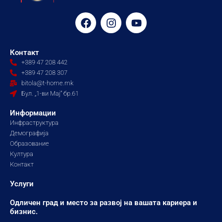
F
I
Y
a
n
o
c
s
u
e
t
t
Контакт
b
a
u
+389 47 208 442
o
g
b
+389 47 208 307
o
r
e
bitola@t-home.mk
k
a
Бул. „1-ви Мај“ бр.61
m
Информации
Инфраструктура
Демографија
Образование
Култура
Контакт
Услуги
Одличен град и место за развој на вашата кариера и
бизнис.