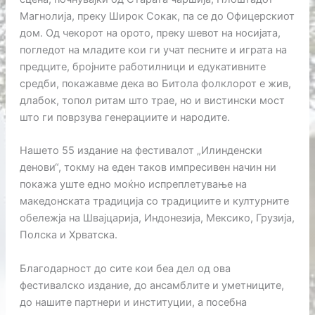
Магнолија, преку Широк Сокак, па се до Офицерскиот
дом. Од чекорот на орото, преку шевот на носијата,
погледот на младите кои ги учат песните и играта на
предците, бројните работилници и едукативните
средби, покажавме дека во Битола фолклорот е жив,
длабок, топол ритам што трае, но и вистински мост
што ги поврзува генерациите и народите.
Нашето 55 издание на фестивалот „Илинденски
денови“, токму на еден таков импресивен начин ни
покажа уште едно моќно испреплетување на
македонската традиција со традициите и културните
обележја на Швајцарија, Индонезија, Мексико, Грузија,
Полска и Хрватска.
Благодарност до сите кои беа дел од ова
фестивалско издание, до ансамблите и уметниците,
до нашите партнери и институции, а посебна