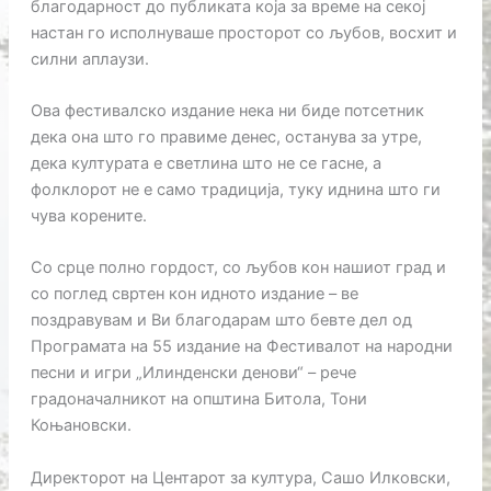
благодарност до публиката која за време на секој
настан го исполнуваше просторот со љубов, восхит и
силни аплаузи.
Ова фестивалско издание нека ни биде потсетник
дека она што го правиме денес, останува за утре,
дека културата е светлина што не се гасне, а
фолклорот не е само традиција, туку иднина што ги
чува корените.
Со срце полно гордост, со љубов кон нашиот град и
со поглед свртен кон идното издание – ве
поздравувам и Ви благодарам што бевте дел од
Програмата на 55 издание на Фестивалот на народни
песни и игри „Илинденски денови“ – рече
градоначалникот на општина Битола, Тони
Коњановски.
Директорот на Центарот за култура, Сашо Илковски,