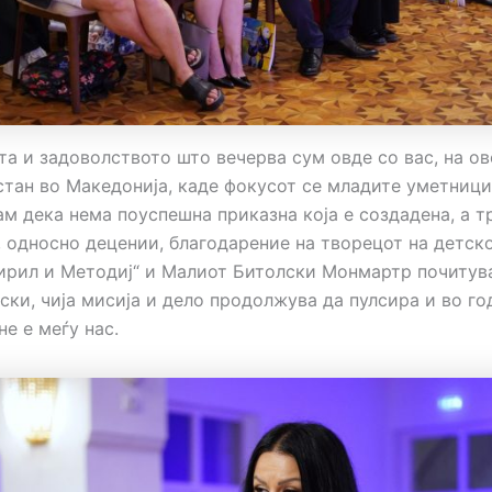
та и задоволството што вечерва сум овде со вас, на ов
стан во Македонија, каде фокусот се младите уметници
ам дека нема поуспешна приказна која е создадена, а т
, односно децении, благодарение на творецот на детск
Кирил и Методиј“ и Малиот Битолски Монмартр почитув
ски, чија мисија и дело продолжува да пулсира и во го
не е меѓу нас.