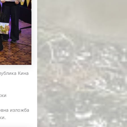
публика Кина
ски
овна изложба
жи.