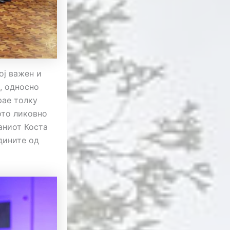
ој важен и
, односно
рае толку
ото ликовно
аниот Коста
дините од