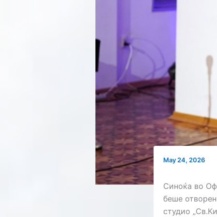
May 24, 2026
Синоќа во Оф
беше отворен
студио „Св.К