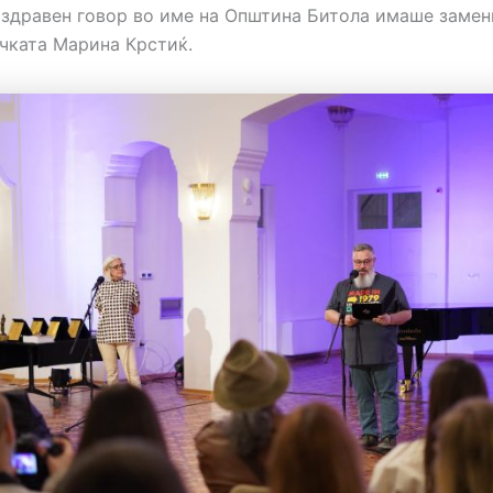
поздравен говор во име на Општина Битола имаше замен
чката Марина Крстиќ.