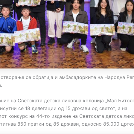
 отворање се обратија и амбасадорките на Народна Ре
.
ание на Светската детска ликовна колонија „Мал Битол
сутни се 18 делегации од 15 држави од светот, а на
от конкурс на 44-то издание на Светската детска лик
стигнаа 850 пратки од 85 држави, односно 85.000 црте