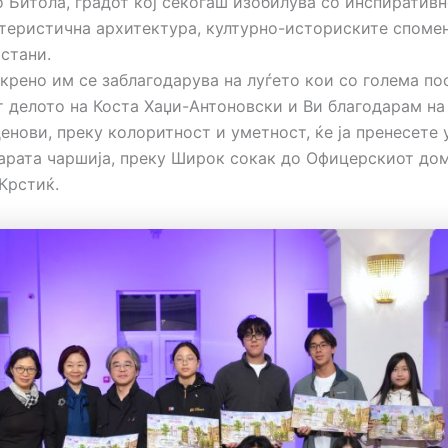
 Битола, градот кој секогаш изобилува со инспиративн
ктеристична архитектура, културно-историските споме
стани.
крено им се заблагодарува на луѓето кои со голема по
 делото на Коста Хаџи-Aнтоновски и Ви благодарам на 
енови, преку колоритност и уметност, ќе ја пренесете 
арата чаршија, преку Широк сокак до Офицерскиот до
Крстиќ.