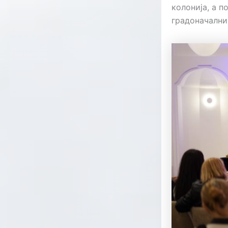
колонија, а 
градоначални