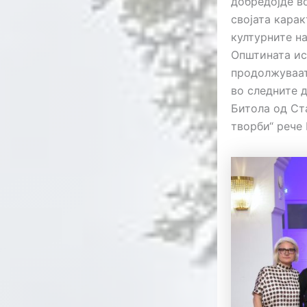
добредојде во
својата кара
културните на
Општината ис
продолжуваат
во следните д
Битола од Ст
творби“ рече 