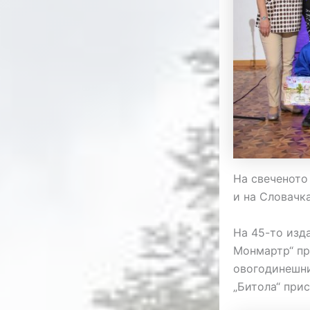
На свеченото
и на Словачка
На 45-то изд
Монмартр“ при
овогодинешни
„Битола“ при