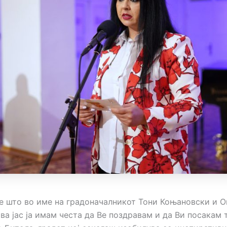
е што во име на градоначалникот Тони Коњановски и 
ва јас ја имам честа да Ве поздравам и да Ви посакам 