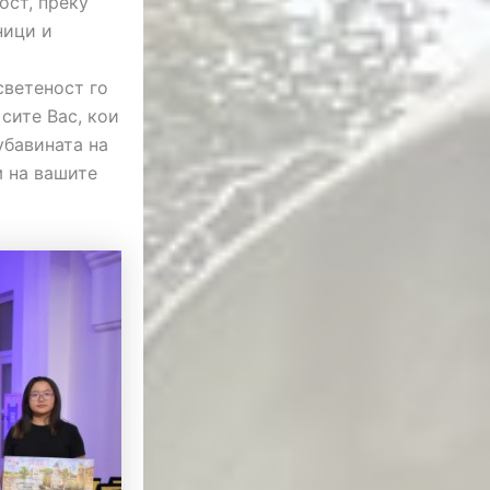
ост, преку
ници и
светеност го
сите Вас, кои
убавината на
м на вашите