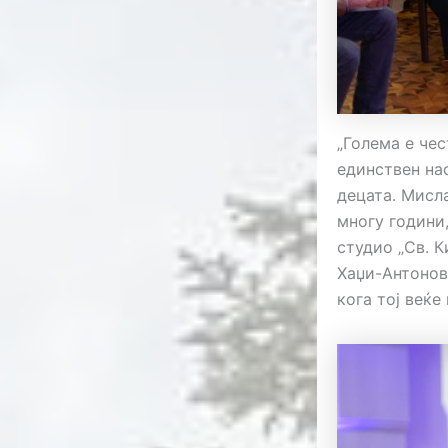
„Голема е чес
единствен на
децата. Мисл
многу години
студио „Св. 
Хаџи-Aнтонов
кога тој веќе 