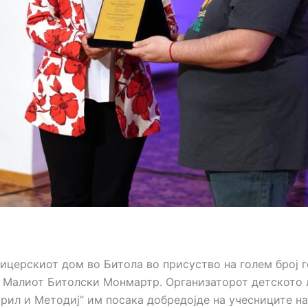
ицерскиот дом во Битола во присуство на голем број г
 Малиот Битолски Монмартр. Организаторот детското 
ирил и Методиј“ им посака добредојде на учесниците н