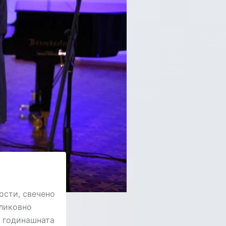
ости, свечено
ликовно
а годинашната