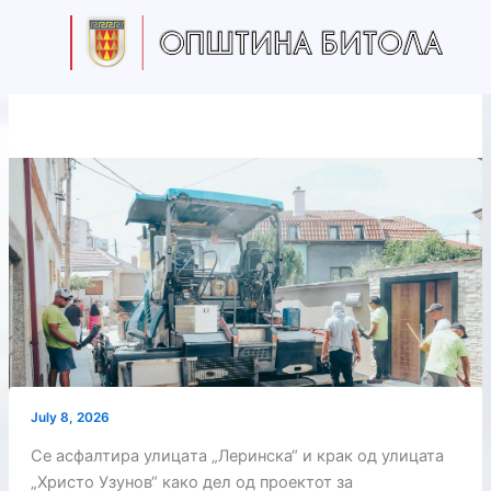
Skip
to
content
July 8, 2026
Се асфалтира улицaта „Леринска“ и крак од улицата
„Христо Узунов“ како дел од проектот за