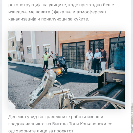
реконструкција на улиците, каде претходно беше
изведена мешовита ( фекална и атмосферска)
канализација и приклучоци за куќите.
Денеска увид во градежните работи изврши
градоначалникот на Битола Тони Коњановски со
одговорните лица за проектот.