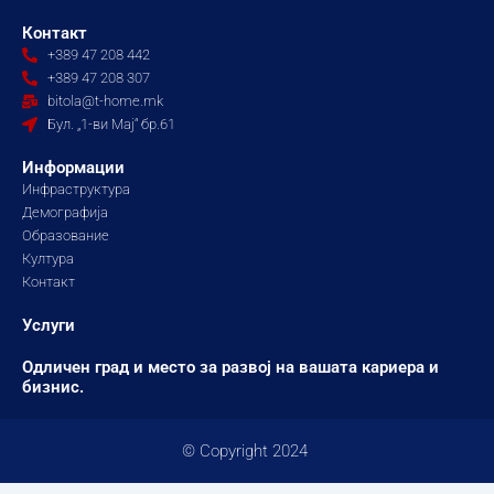
c
s
u
e
t
t
Контакт
b
a
u
+389 47 208 442
o
g
b
+389 47 208 307
o
r
e
bitola@t-home.mk
k
a
Бул. „1-ви Мај“ бр.61
m
Информации
Инфраструктура
Демографија
Образование
Култура
Контакт
Услуги
Одличен град и место за развој на вашата кариера и
бизнис.
© Copyright 2024