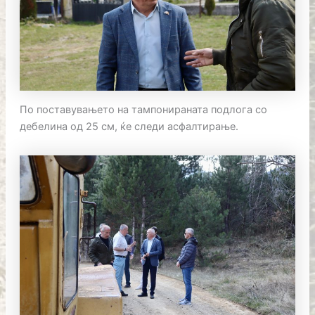
По поставувањето на тампонираната подлога со
дебелина од 25 см, ќе следи асфалтирање.