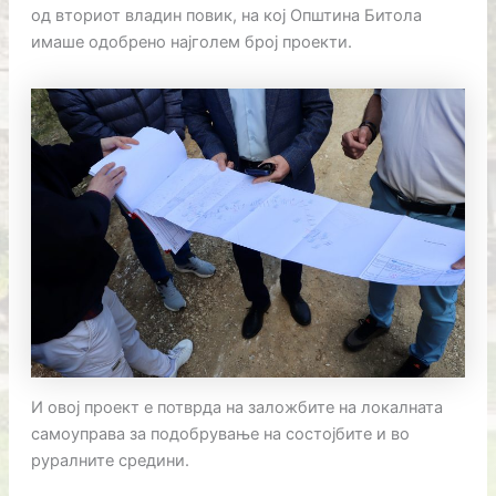
од вториот владин повик, на кој Општина Битола
имаше одобрено најголем број проекти.
И овој проект е потврда на заложбите на локалната
самоуправа за подобрување на состојбите и во
руралните средини.