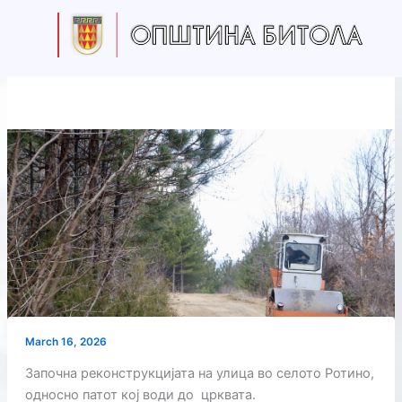
Skip
to
content
March 16, 2026
Започна реконструкцијата на улица во селото Ротино,
односно патот кој води до црквата.