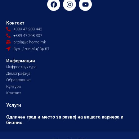
F
I
Y
a
n
o
c
s
u
e
t
t
Контакт
b
a
u
+389 47 208 442
o
g
b
+389 47 208 307
o
r
e
bitola@t-home.mk
k
a
Бул. „1-ви Мај“ бр.61
m
Информации
Инфраструктура
Демографија
Образование
Култура
Контакт
Услуги
Одличен град и место за развој на вашата кариера и
бизнис.