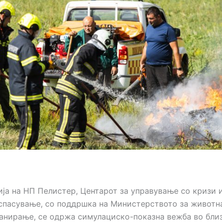
ија на НП Пелистер, Центарот за управување со кризи 
 спасување, со поддршка на Министерството за животн
анирање, се одржа симулациско-показна вежба во бли