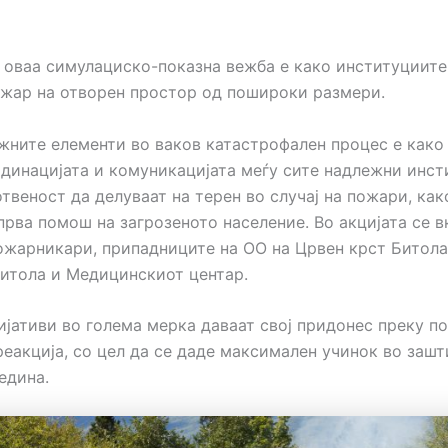
а оваа симулациско-показна вежба е како институциите
ожар на отворен простор од пошироки размери.
ажните елементи во ваков катастрофален процес е како 
динацијата и комуникацијата меѓу сите надлежни инст
твеност да делуваат на терен во случај на пожари, ка
прва помош на загрозеното население. Во акцијата се в
ожарникари, припадниците на ОО на Црвен крст Битола
итола и Медицинскиот центар.
ијативи во голема мерка даваат свој придонес преку п
еакција, со цел да се даде максимален учинок во зашт
едина.