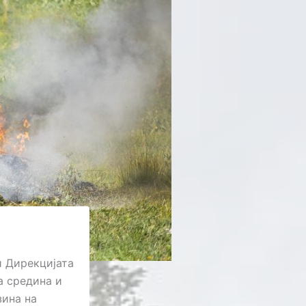
и Дирекцијата
а средина и
зина на