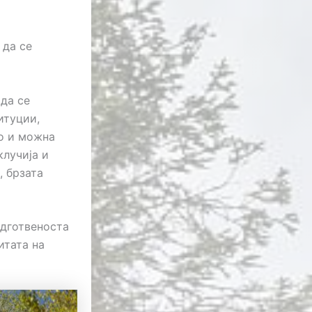
 да се
да се
итуции,
ко и можна
клучија и
, брзата
одготвеноста
итата на