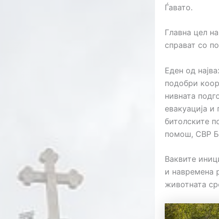
Ѓавато.
Главна цел н
справат со п
Еден од најв
подобри коор
нивната подго
евакуација и 
битолските п
помош, СВР Б
Ваквите иниц
и навремена р
животната ср