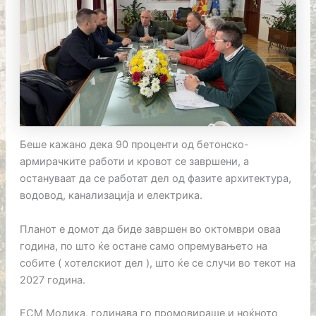
Беше кажано дека 90 проценти од бетонско-
армирачките работи и кровот се завршени, а
остануваат да се работат дел од фазите архитектура,
водовод, канализација и електрика.
Планот е домот да биде завршен во октомври оваа
година, по што ќе остане само опремувањето на
собите ( хотелскиот дел ), што ќе се случи во текот на
2027 година.
ЕСМ Молика, годинава го промовираше и ноќното