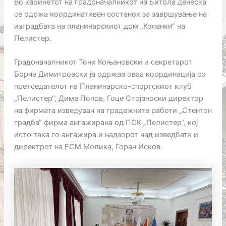
Во кабинетот на градоначалникот на Битола денеска
се одржа координативен состанок за завршување на
изградбата на планинарскиот дом „Копанки“ на
Пелистер.
Градоначалникот Тони Коњановски и секретарот
Борче Димитровски ја одржаа оваа координација со
претседателот на Планинарско-спортскиот клуб
„Пелистер“, Диме Попов, Гоце Стојаноски директор
на фирмата изведувач на градежните работи „Стентон
градба“ фирма ангажирана од ПСК „Пелистер“, кој
исто така го ангажира и надзорот над изведбата и
директрот на ЕСМ Молика, Горан Исков.