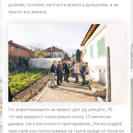
домови, особено сега кога есента е дождлива, а на
прагот е и зимата.
По асфалтирањето на првиот дел од улицата „16-
та“чија вредност изнесуваше околу 1,5 милиони
денари, сега битолското претпријатие „Нискоградба“
пристапи кон поплочување на трите краци со бехатон