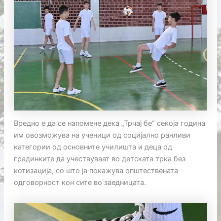
Вредно е да се напомене дека „Трчај бе“ секоја година
им овозможува на ученици од социјално ранливи
категории од основните училишта и деца од
градинките да учествуваат во детската трка без
котизација, со што ја покажува општествената
одговорност кон сите во заедницата.