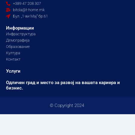
o
g
b
+389 47 208 307
o
r
e
bitola@t-home.mk
k
a
Бул. „1-ви Мај“ бр.61
m
Информации
Инфраструктура
Демографија
Образование
Култура
Контакт
Услуги
Одличен град и место за развој на вашата кариера и
бизнис.
© Copyright 2024