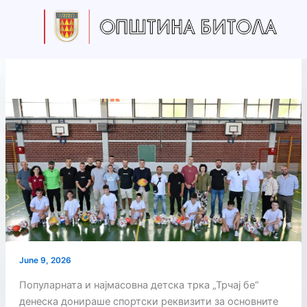
Skip
to
content
June 9, 2026
Популарната и најмасовна детска трка „Трчај бе“
денеска донираше спортски реквизити за основните