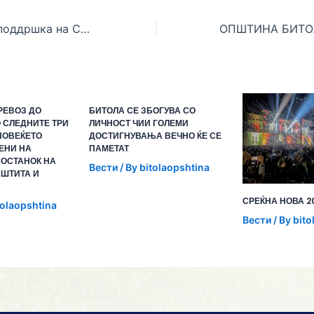
Јавен повик за поддршка на Советите на Општина Битола
РЕВОЗ ДО
БИТОЛА СЕ ЗБОГУВА СО
 СЛЕДНИТЕ ТРИ
ЛИЧНОСТ ЧИИ ГОЛЕМИ
ПОВЕЌЕТО
ДОСТИГНУВАЊА ВЕЧНО ЌЕ СЕ
ЕНИ НА
ПАМЕТАТ
ОСТАНОК НА
Вести
/ By
bitolaopshtina
АШТИТА И
СРЕЌНА НОВА 2
tolaopshtina
Вести
/ By
bito