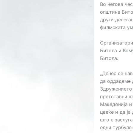
Во негова чес
општина Бито
други делега
филмската ум
Организатори
Битола и Ком
Битола.
„Денес се на
да оддадеме 
Здружението 
претставништ
Македонија и
цвеќе и да ја
што е заслуга
едни турбулен