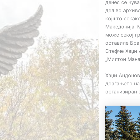
денес се чува
дел во архиво
којшто секак
Македонија. М
може секој г
оставиле Браќ
Стефче Хаџи 
„Милтон Мана
Хаџи Андонов
доаѓањето на
организиран с