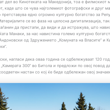
ат дел во Кинотеката на Македонија, тоа е филмскиот 
т, каде што се чува најголемиот фотографски и друг ма
о претставува едно огромно културно богатство за Реп
атеријалите се во фаза на целосна дигитализација, так
раѓанин да пристапи, да види и да истражува, што нави
ата Манаки, за нас навистина големо културно богатств
Андоновски од Здружението „Комуната на Власите“ и К
ки“.
ски, нагласи дека оваа година се одбележуваат 120 го
 „Камерата 300“ во Битола и предложи по овој повод д
оодветен настан со кој ќе биде одбележан овој значаен