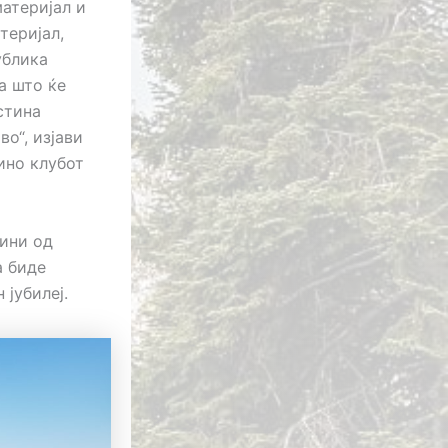
материјал и
теријал,
ублика
а што ќе
стина
о“, изјави
ино клубот
дини од
а биде
 јубилеј.