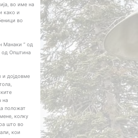
ија, во име на
и како и
беници во
н Манаки ” од
а од Општина
и и дојдовме
тола,
ските
а на
да положат
 мене, колку
тоа што во
али, кои