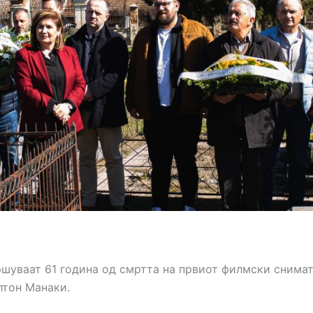
ршуваат 61 година од смртта на првиот филмски снимат
лтон Манаки.