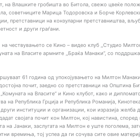
т, на Влашките гробишта во Битола, свежо цвеќе полож
ла, советниците Марица Тодоровска и Борче Корлевск
ции, претставници на конзуларни претставништва, вљу
етност и други граѓани.
 на чествувањето се Кино – видео клуб ,,Студио Милто
уната на Власите армните ,,Браќа Манаки”, со поддршк
вршуваат 61 година од упокојувањето на Милтон Манак
достојна почит, заедно со претставници на Општина Би
„Комуната на Власите“ и Кино клубот, како и дипломат
ва на Република Грција и Република Романија, Кинотек
 други институции и организации, кои изразија желба 
 дадат својата почит кон Милтон, кој навистина, според
та на Јанаки, заслугата на Милтон е уште поголема, за
тни времиња, тој успеа да ги сочува сите овие материј