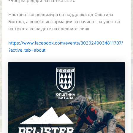
-Број на редари на патеката: 20
Настанот се реализира со поддршка од Општина
Битола, а повеќе информации за начинот на учество
на трката ќе најдете на следниот линк:
https://www.facebook.com/events/3020249034811707/
?active_tab=about