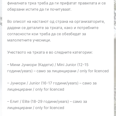
финалната трка треба да ги прифатат правилата и се
обврзани истите да ги почитуваат.
Во описот на настанот од страна на организаторите,
дадени се деталите за трката, како и потребните
согласности кои треба да се обезбедат за
малолетните учесници.
Учеството на трката е во следните категории:
– Мини Јуниори (Кадети) / Mini Junior (12-15
години/years) – само за лиценцирани / only for licenced
– Јуниори / Junior (16-17 години/years) – само за
лиценцирани / only for licenced
– Елит / Elite (18-29 години/years) – само за
лиценцирани / only for licenced