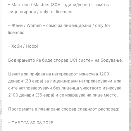
– Мастерс / Masters (30+ години/years) – само за
лиценцирани / only for licenced
– Жени / Women – само за лиценцирани / only for
licenced
– Хоби / Hobbi
Бодирањето ќе биде според UCI систем на бодување.
Цената за пријава на натпреварот изнесува 1200
денари (20 евра) за лиценцирани натпреварувачи а за
сите натпреварувачи без лиценца учеството изнесува
2100 денари (35 евра) и се извршува на лице место.
Програмата е планирана според следниот распоред:
– САБОТА 30.08.2025