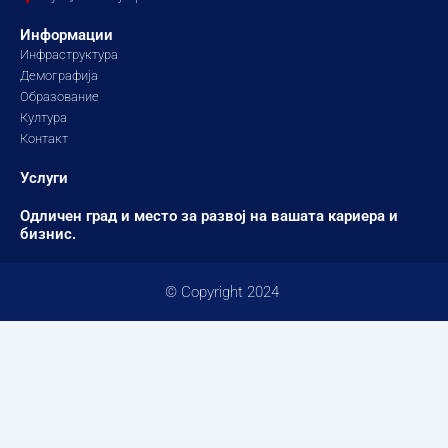
m
Информации
Инфраструктура
Демографија
Образование
Култура
Контакт
Услуги
Одличен град и место за развој на вашата кариера и
бизнис.
© Copyright 2024