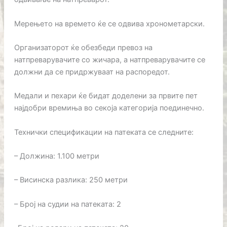
Мерењето на времето ќе се одвива хронометарски.
Организаторот ќе обезбеди превоз на
натпреварувачите со жичара, а натпреварувачите се
должни да се придржуваат на распоредот.
Медали и пехари ќе бидат доделени за првите пет
најдобри времиња во секоја категорија поединечно.
Технички спецификации на патеката се следните:
– Должина: 1.100 метри
– Висинска разлика: 250 метри
– Број на судии на патеката: 2