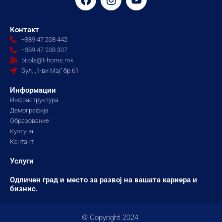
a
n
o
c
s
u
e
t
t
Контакт
b
a
u
+389 47 208 442
o
g
b
+389 47 208 307
o
r
e
bitola@t-home.mk
k
a
Бул. „1-ви Мај“ бр.61
m
Информации
Инфраструктура
Демографија
Образование
Култура
Контакт
Услуги
Одличен град и место за развој на вашата кариера и
бизнис.
© Copyright 2024