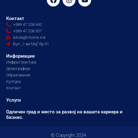
a
n
o
c
s
u
e
t
t
Контакт
b
a
u
+389 47 208 442
o
g
b
+389 47 208 307
o
r
e
bitola@t-home.mk
k
a
Бул. „1-ви Мај“ бр.61
m
Информации
Инфраструктура
Демографија
Образование
Култура
Контакт
Услуги
Одличен град и место за развој на вашата кариера и
бизнис.
© Copyright 2024