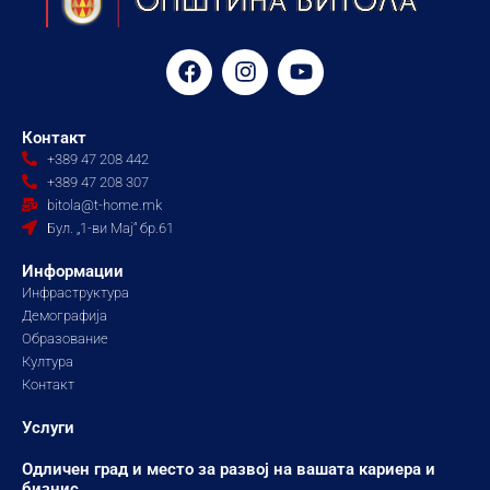
F
I
Y
a
n
o
c
s
u
e
t
t
Контакт
b
a
u
+389 47 208 442
o
g
b
+389 47 208 307
o
r
e
bitola@t-home.mk
k
a
Бул. „1-ви Мај“ бр.61
m
Информации
Инфраструктура
Демографија
Образование
Култура
Контакт
Услуги
Одличен град и место за развој на вашата кариера и
бизнис.